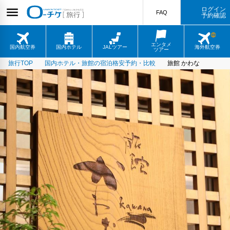
ログイン
FAQ
予約確認
エンタメ
国内航空券
国内ホテル
JALツアー
海外航空券
ツアー
旅行TOP
国内ホテル・旅館の宿泊格安予約・比較
旅館 かわな