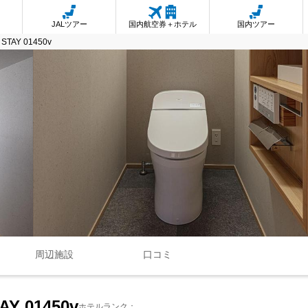
JALツアー
国内航空券＋ホテル
国内ツアー
n STAY 01450v
周辺施設
口コミ
TAY 01450v
ホテルランク