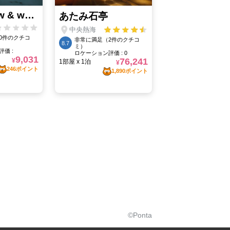
©Ponta