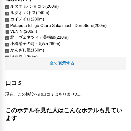
ルタオ ル ショコラ(200m)
ルタオ パトス(240m)
カイメイロ(280m)
Potapota Ichigo Otaru Sakaimachi Dori Store(200m)
VENINI(200m)
北一ヴェネツィア美術館(210m)
小樽硝子の灯・彩や(260m)
かんざし屋(160m)
旧寿原邸(60m)
水天宮(80m)
全て表示する
おたる馳走もの彦蔵(230m)
人気スポット
口コミ
JR小樽駅(960m)
三角市場(1.01km)
現在、この施設への口コミはありません。
マルケン交差点(390m)
メルヘン交差点(390m)
このホテルを見た人はこんなホテルも見てい
天宮(3.54km)
ます
天狗山(3.54km)
小樽一番街商店街(760m)