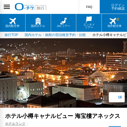
ログイン
FAQ
予約確認
エンタメ
国内航空券
国内ホテル
JALツアー
海外航空券
ツアー
旅行TOP
国内ホテル・旅館の宿泊格安予約・比較
ホテル小樽キャナルビ
ホテル小樽キャナルビュー 海宝樓アネックス
ホテルランク