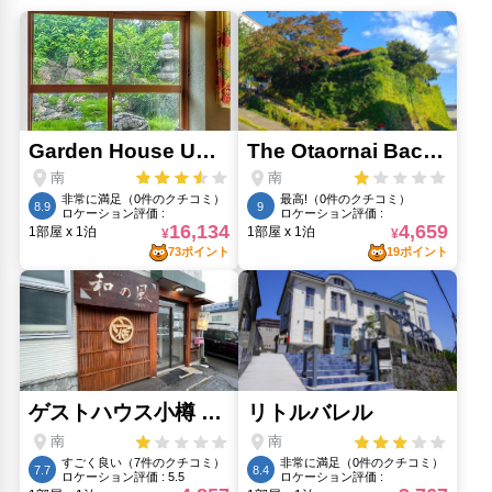
小樽出抜小路(450m)
小樽オルゴール堂 2号館アンティークミュージアム(350m)
小樽オルゴール堂本館(350m)
小樽都通り商店街(760m)
手宮線のサイト(750m)
手宮線跡(750m)
日本銀行小樽美術館(460m)
おたる水族館(4.88km)