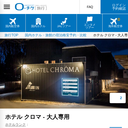
ログイン
FAQ
予約確認
エンタメ
国内航空券
国内ホテル
JALツアー
海外航空券
ツアー
旅行TOP
国内ホテル・旅館の宿泊格安予約・比較
ホテル クロマ - 大人
ホテル クロマ - 大人専用
ホテルランク