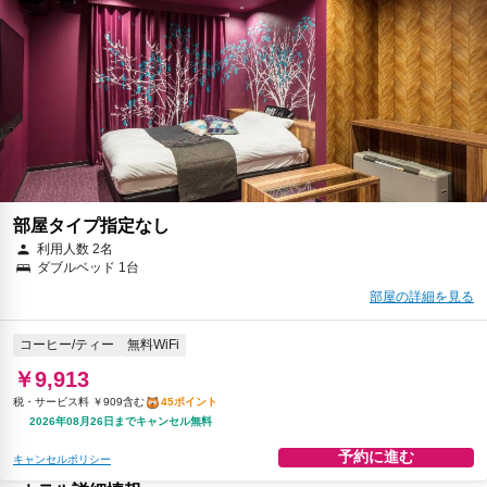
部屋タイプ指定なし
利用人数 2名
ダブルベッド 1台
部屋の詳細を見る
コーヒー/ティー
無料WiFi
￥9,913
税・サービス料 ￥909含む
45ポイント
2026年08月26日までキャンセル無料
予約に進む
キャンセルポリシー