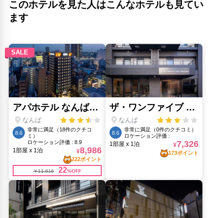
このホテルを見た人はこんなホテルも見てい
大阪城天守閣(3.62km)
大阪水族館 海遊館(6.95km)
ます
心斎橋筋(690m)
梅田スカイビル 空中庭園展望台(4.45km)
通天閣(1.6km)
道頓堀(290m)
ミナミ（難波）(1.53km)
黒門市場(320m)