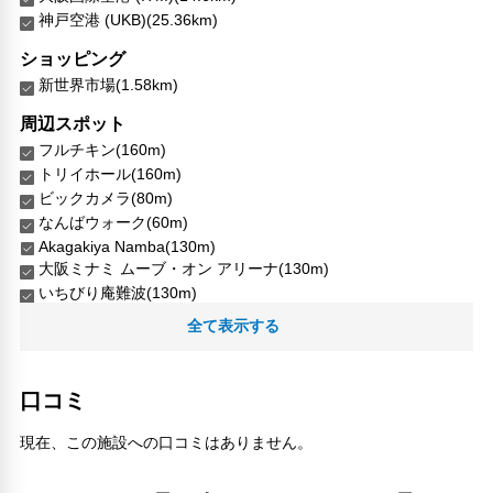
神戸空港 (UKB)(25.36km)
ショッピング
新世界市場(1.58km)
周辺スポット
フルチキン(160m)
トリイホール(160m)
ビックカメラ(80m)
なんばウォーク(60m)
Akagakiya Namba(130m)
大阪ミナミ ムーブ・オン アリーナ(130m)
いちびり庵難波(130m)
法善寺(160m)
全て表示する
玉製家(160m)
精華小劇場(160m)
口コミ
人気スポット
ユニバーサル・スタジオ・ジャパン(6.51km)
現在、この施設への口コミはありません。
大阪城(3.62km)
大阪城公園(3.03km)