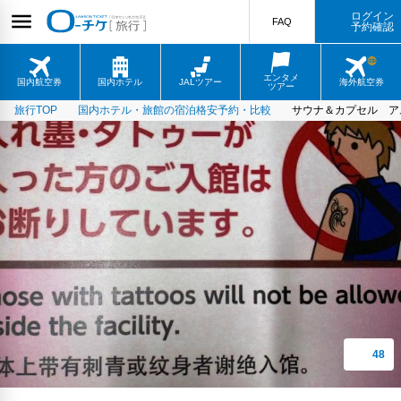
ログイン
FAQ
予約確認
エンタメ
国内航空券
国内ホテル
JALツアー
海外航空券
ツアー
旅行TOP
国内ホテル・旅館の宿泊格安予約・比較
サウナ＆カプセル ア