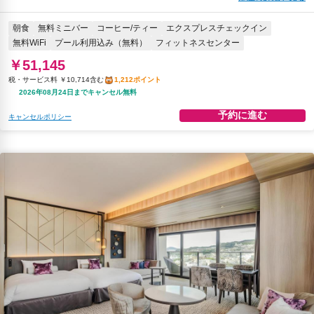
朝食
無料ミニバー
コーヒー/ティー
エクスプレスチェックイン
無料WiFi
プール利用込み（無料）
フィットネスセンター
￥51,145
税・サービス料 ￥10,714含む
1,212ポイント
2026年08月24日までキャンセル無料
予約に進む
キャンセルポリシー