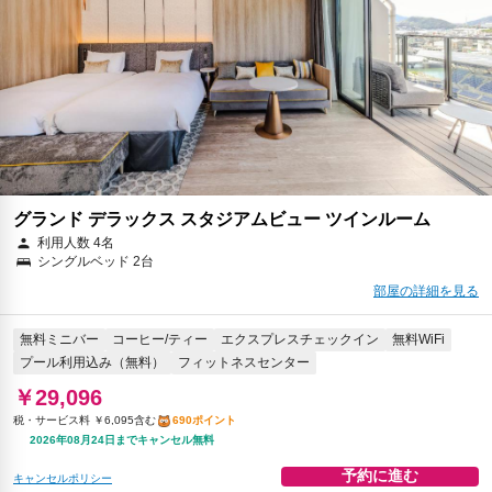
グランド デラックス スタジアムビュー ツインルーム
利用人数 4名
シングルベッド 2台
部屋の詳細を見る
無料ミニバー
コーヒー/ティー
エクスプレスチェックイン
無料WiFi
プール利用込み（無料）
フィットネスセンター
￥29,096
税・サービス料 ￥6,095含む
690ポイント
2026年08月24日までキャンセル無料
予約に進む
キャンセルポリシー