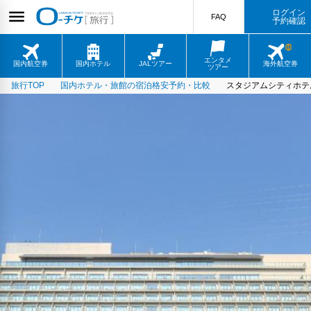
ログイン
FAQ
予約確認
エンタメ
国内航空券
国内ホテル
JALツアー
海外航空券
ツアー
旅行TOP
国内ホテル・旅館の宿泊格安予約・比較
スタジアムシティホテ