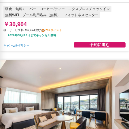
朝食
無料ミニバー
コーヒー/ティー
エクスプレスチェックイン
無料WiFi
プール利用込み（無料）
フィットネスセンター
￥30,904
税・サービス料 ￥6,474含む
732ポイント
2026年08月24日までキャンセル無料
予約に進む
キャンセルポリシー