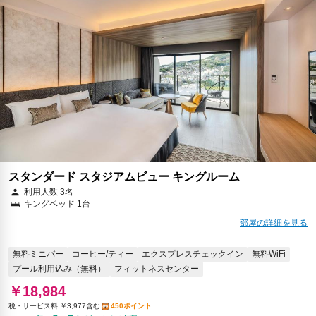
スタンダード スタジアムビュー キングルーム
利用人数 3名
キングベッド 1台
部屋の詳細を見る
無料ミニバー
コーヒー/ティー
エクスプレスチェックイン
無料WiFi
プール利用込み（無料）
フィットネスセンター
￥18,984
税・サービス料 ￥3,977含む
450ポイント