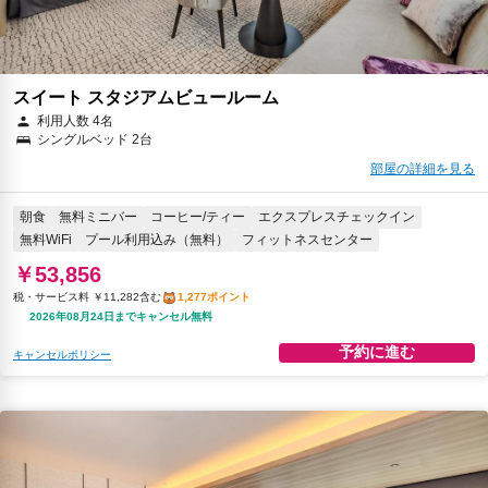
スイート スタジアムビュールーム
利用人数 4名
シングルベッド 2台
部屋の詳細を見る
朝食
無料ミニバー
コーヒー/ティー
エクスプレスチェックイン
無料WiFi
プール利用込み（無料）
フィットネスセンター
￥53,856
税・サービス料 ￥11,282含む
1,277ポイント
2026年08月24日までキャンセル無料
予約に進む
キャンセルポリシー