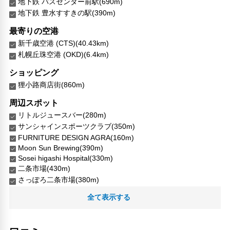
地下鉄 バスセンター前駅(690m)
地下鉄 豊水すすきの駅(390m)
最寄りの空港
新千歳空港 (CTS)(40.43km)
札幌丘珠空港 (OKD)(6.4km)
ショッピング
狸小路商店街(860m)
周辺スポット
リトルジュースバー(280m)
サンシャインスポーツクラブ(350m)
FURNITURE DESIGN AGRA(160m)
Moon Sun Brewing(390m)
Sosei higashi Hospital(330m)
二条市場(430m)
さっぽろ二条市場(380m)
地下鉄 豊水すすきの駅(390m)
全て表示する
新渡戸稲造記念公園(280m)
橋台広場第一公園(270m)