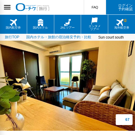
ログイン
FAQ
予約確認
エンタメ
国内航空券
国内ホテル
JALツアー
海外航空券
ツアー
旅行TOP
国内ホテル・旅館の宿泊格安予約・比較
Sun court south