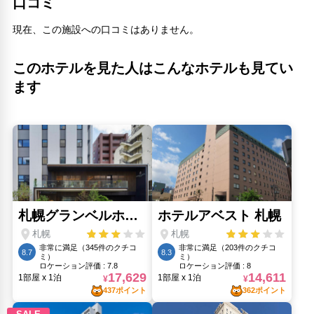
口コミ
人気スポット
すすきの(630m)
現在、この施設への口コミはありません。
北海道大学(1.76km)
北海道庁(1.45km)
さっぽろテレビ塔(770m)
このホテルを見た人はこんなホテルも見てい
大通公園(1.01km)
ます
時計台(1.03km)
札幌地下歩行者空間(1.36km)
狸小路商店街(860m)
白い恋人公園(8.23km)
藻岩山(4.82km)