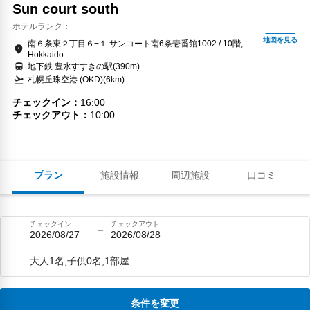
Sun court south
ホテルランク
南６条東２丁目６−１ サンコート南6条壱番館1002 / 10階,
Hokkaido
地下鉄 豊水すすきの駅(390m)
札幌丘珠空港 (OKD)(6km)
チェックイン
16:00
チェックアウト
10:00
プラン
施設情報
周辺施設
口コミ
チェックイン
チェックアウト
2026/08/27
2026/08/28
大人1名,子供0名,1部屋
条件を変更