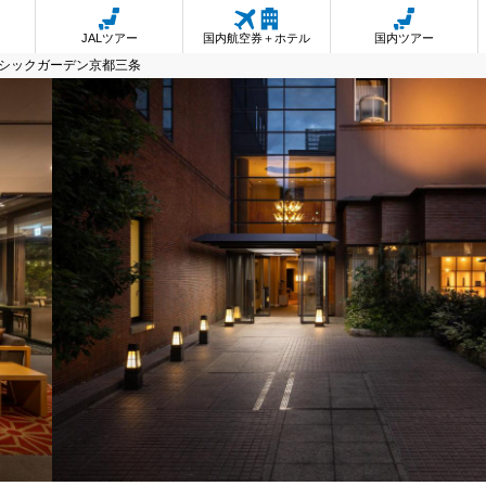
JALツアー
国内航空券＋ホテル
国内ツアー
シックガーデン京都三条