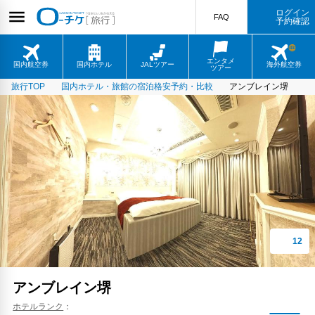
ログイン
FAQ
予約確認
エンタメ
国内航空券
国内ホテル
JALツアー
海外航空券
ツアー
旅行TOP
国内ホテル・旅館の宿泊格安予約・比較
アンブレイン堺
アンブレイン堺
ホテルランク