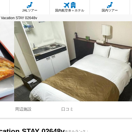
JALツアー
国内航空券＋ホテル
国内ツアー
- Vacation STAY 02648v
周辺施設
口コミ
cation STAY 02648v
ホテルランク