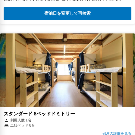
宿泊日を変更して再検索
スタンダード 8ベッドドミトリー
利用人数 1名
二段ベッド 8台
部屋の詳細を見る