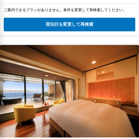
ご案内できるプランがありません。条件を変更して再検索してください。
宿泊日を変更して再検索