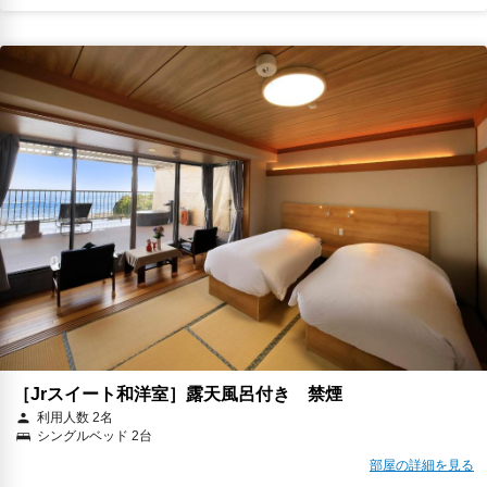
［Jrスイート和洋室］露天風呂付き 禁煙
利用人数 2名
シングルベッド 2台
部屋の詳細を見る