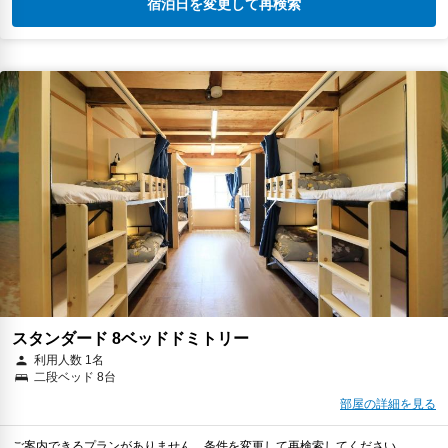
宿泊日を変更して再検索
スタンダード 8ベッドドミトリー
利用人数 1名
二段ベッド 8台
部屋の詳細を見る
ご案内できるプランがありません。条件を変更して再検索してください。