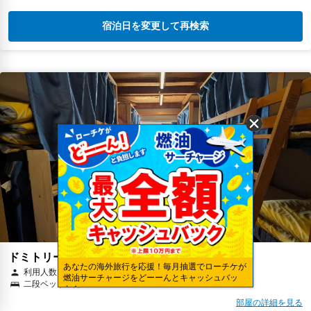
宿泊日を変更して再検索
ドミトリールーム 女性用 二段ベッド1名分
あなたの海外旅行を応援！毎月抽選でローチケが
利用人数 1名
燃油サーチャージをどーーんとキャッシュバッ
二段ベッド 1台
ク！
部屋の詳細を見る