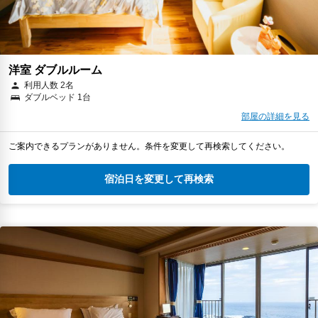
洋室 ダブルルーム
利用人数 2名
ダブルベッド 1台
部屋の詳細を見る
ご案内できるプランがありません。条件を変更して再検索してください。
宿泊日を変更して再検索