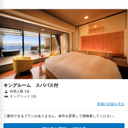
キングルーム スパバス付
利用人数 3名
キングベッド 1台
部屋の詳細を見る
ご案内できるプランがありません。条件を変更して再検索してください。