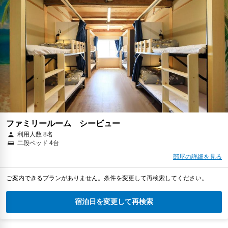
ファミリールーム シービュー
利用人数 8名
二段ベッド 4台
部屋の詳細を見る
ご案内できるプランがありません。条件を変更して再検索してください。
宿泊日を変更して再検索