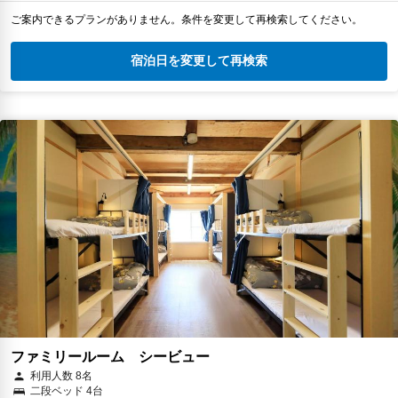
ご案内できるプランがありません。条件を変更して再検索してください。
宿泊日を変更して再検索
ファミリールーム シービュー
利用人数 8名
二段ベッド 4台