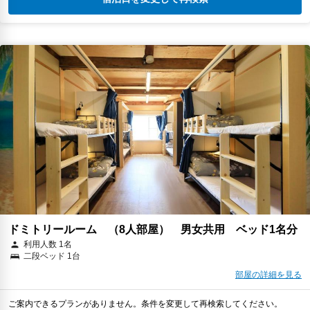
ドミトリールーム （8人部屋） 男女共用 ベッド1名分
利用人数 1名
二段ベッド 1台
部屋の詳細を見る
ご案内できるプランがありません。条件を変更して再検索してください。