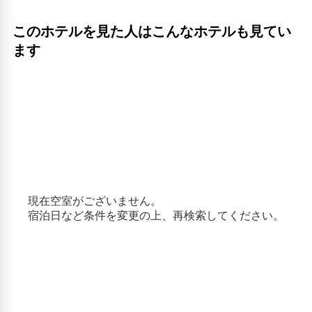
北野異人館街館（いじんかんがい）(11.27km)
チャイナタウン（南京町）(12.73km)
このホテルを見た人はこんなホテルも見てい
生田神社(11.95km)
ます
神戸ポートタワー(13.34km)
神戸ハーバーランド(13.99km)
神戸三宮センター街(12.08km)
神戸布引ハーブ園(10.87km)
神戸どうぶつ王国(15.47km)
神戸王子動物園(9.66km)