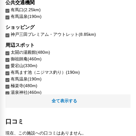
公共交通機関
有馬口(2.25km)
有馬温泉(190m)
ショッピング
神戸三田プレミアム・アウトレット(8.85km)
周辺スポット
太閤の湯殿館(480m)
御祖師庵(460m)
愛宕山(330m)
有馬ます池（ニジマス釣り）(190m)
有馬温泉(190m)
極楽寺(480m)
湯泉神社(460m)
鼓ヶ滝(390m)
全て表示する
鼓ヶ滝公園(340m)
人気スポット
口コミ
メリケンパーク(13.33km)
中華街（南京町）(12.73km)
現在、この施設への口コミはありません。