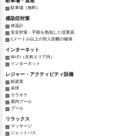
駐車場・送迎
駐車場（無料）
感染症対策
体温計
安全対策・手順を熟知した従業員
1メートル以上の対人距離の確保
インターネット
Wi-Fi（共有エリア内）
インターネット
レジャー・アクティビティ設備
娯楽室
卓球
カラオケ
屋内プール
プール
リラックス
マッサージ
ジェットバス