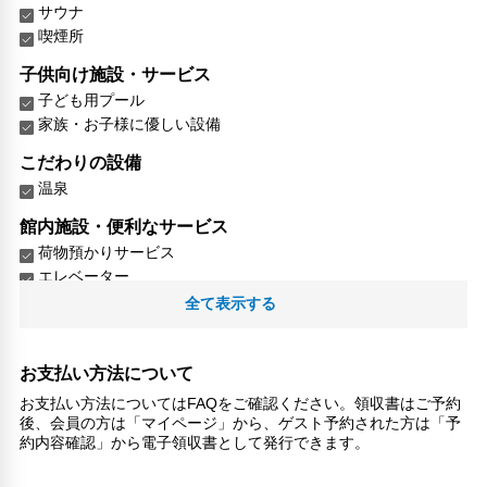
サウナ
喫煙所
子供向け施設・サービス
子ども用プール
家族・お子様に優しい設備
こだわりの設備
温泉
館内施設・便利なサービス
荷物預かりサービス
エレベーター
全て表示する
対応言語
日本語
お支払い方法について
その他サービス
お支払い方法についてはFAQをご確認ください。領収書はご予約
自動販売機
後、会員の方は「マイページ」から、ゲスト予約された方は「予
ロッカー
約内容確認」から電子領収書として発行できます。
共用ラウンジ/TVエリア
セーフティボックス（フロント）