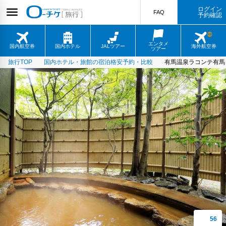
ログイン
FAQ
予約確認
エンタメ
国内航空券
国内ホテル
JALツアー
海外航空券
ツアー
旅行TOP
国内ホテル・旅館の宿泊格安予約・比較
有馬温泉ラコンテ有馬