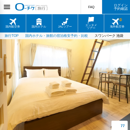
ログイン
FAQ
予約確認
エンタメ
国内航空券
国内ホテル
JALツアー
海外航空券
ツアー
旅行TOP
国内ホテル・旅館の宿泊格安予約・比較
スワンパーク 池袋