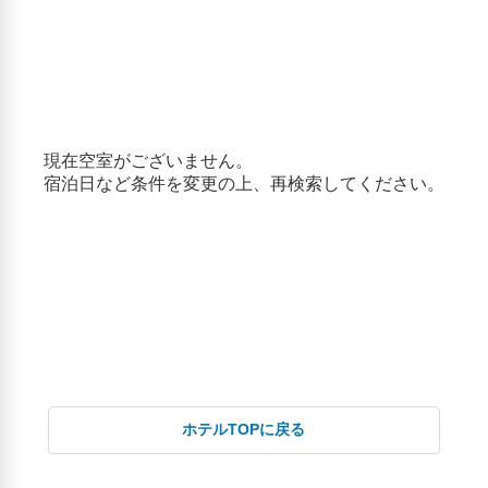
東京都庁展望室(5.53km)
浅草(7.95km)
浅草寺(7.89km)
渋谷交差点(8.64km)
銀座(8.73km)
銀座コリドー街(8.73km)
ホテルTOPに戻る