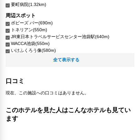
要町病院(1.32km)
周辺スポット
ボビーズ バー(690m)
トネリアン(550m)
JR東日本トラベルサービスセンター池袋駅(640m)
WACCA池袋(550m)
いけふくろう像(580m)
新文芸坐(420m)
全て表示する
池袋パルコ(630m)
池袋ショッピングパーク(670m)
豊島区豊島区立池袋スポーツセンター(200m)
口コミ
豊島観光案内所(670m)
現在、この施設への口コミはありません。
人気スポット
上野恩賜公園(5.95km)
このホテルを見た人はこんなホテルも見てい
外源堂(7.95km)
新宿御苑(5.61km)
ます
明治神宮(6.79km)
東京タワー(9.13km)
東京スカイツリー(9.26km)