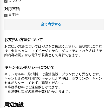
カラオケ
対応言語
日本語
その他サービス
全て表示する
24時間フロント対応
電話
トイレタリー
お支払い方法について
24時間セキュリティ
お支払い方法についてはFAQをご確認ください。領収書はご予約
コンタクトレス チェックイン/チェックアウト
後、会員の方は「マイページ」から、ゲスト予約された方は「予
約内容確認」から電子領収書として発行できます。
フードデリバリー
チェックイン/チェックアウト（プライベート）
リネン・衣類の湯洗い
キャンセルポリシーについて
共用筆記用具の設置なし
キャンセル料（取消料）は宿泊施設・プランにより異なります。
キャッシュレス支払いサービス
キャンセルの無料期間やキャンセル料率は、各プランの「キャン
扇風機
セルポリシー」で必ずご確認ください。
※事務手数料はご返金致しかねます。
※別途弊社規定の取消手数料がかかります。
周辺施設