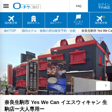
ログイン
FAQ
予約確認
エンタメ
国内航空券
国内ホテル
JALツアー
海外航空券
ツアー
旅行TOP
国内ホテル・旅館の宿泊格安予約・比較
奈良生駒市 Yes We
奈良生駒市 Yes We Can イエスウィキャン 生
駒店ー大人専用ー