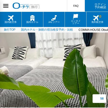
ログイン
FAQ
予約確認
エンタメ
国内航空券
国内ホテル
JALツアー
海外航空券
ツアー
旅行TOP
国内ホテル・旅館の宿泊格安予約・比較
COMMA HOUSE Otsuk