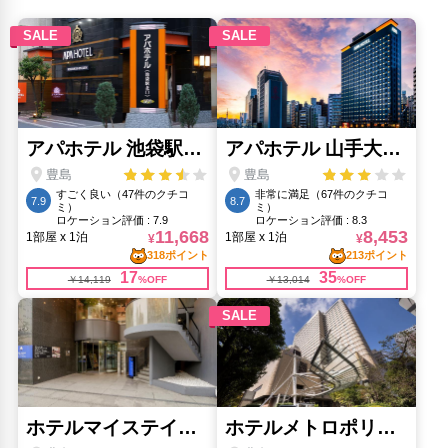
浅草寺(5.9km)
渋谷交差点(8.42km)
銀座(7.19km)
銀座コリドー街(7.2km)