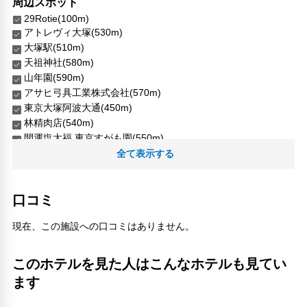
周辺スポット
29Rotie(100m)
アトレヴィ大塚(530m)
大塚駅(510m)
天祖神社(580m)
山年園(590m)
アサヒ弓具工業株式会社(570m)
東京大塚阿波大通(450m)
林精肉店(540m)
開運塩大福 東京すがも園(550m)
雷神堂 巣鴨本店(580m)
全て表示する
人気スポット
上野恩賜公園(3.96km)
口コミ
外源堂(5.96km)
新宿御苑(5.37km)
現在、この施設への口コミはありません。
明治神宮(6.75km)
東京タワー(8.02km)
このホテルを見た人はこんなホテルも見てい
東京スカイツリー(7.27km)
ます
東京都庁展望室(5.89km)
浅草(5.96km)