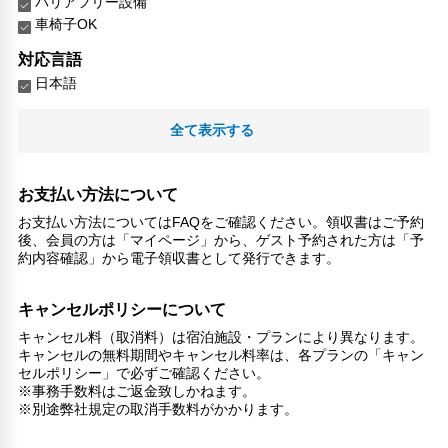
バリアフリー設備
車椅子OK
対応言語
日本語
その他サービス
全て表示する
24時間フロント対応
自動販売機
ロッカー
お支払い方法について
セーフティボックス（フロント）
お支払い方法についてはFAQをご確認ください。領収書はご予約
禁煙
後、会員の方は「マイページ」から、ゲスト予約された方は「予
24時間セキュリティ
約内容確認」から電子領収書として発行できます。
リネン・衣類の湯洗い
キャッシュレス支払いサービス
キャンセルポリシーについて
キャンセル料（取消料）は宿泊施設・プランにより異なります。
キャンセルの無料期間やキャンセル料率は、各プランの「キャン
セルポリシー」で必ずご確認ください。
※事務手数料はご返金致しかねます。
※別途弊社規定の取消手数料がかかります。