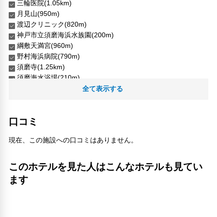
三輪医院(1.05km)
月見山(950m)
渡辺クリニック(820m)
神戸市立須磨海浜水族園(200m)
綱敷天満宮(960m)
野村海浜病院(790m)
須磨寺(1.25km)
須磨海水浴場(210m)
須磨海浜公園(130m)
全て表示する
鷹取(960m)
人気スポット
口コミ
メリケンパーク(6.81km)
中華街（南京町）(7.21km)
現在、この施設への口コミはありません。
北野異人館街館（いじんかんがい）(8.47km)
チャイナタウン（南京町）(7.21km)
このホテルを見た人はこんなホテルも見てい
生田神社(7.9km)
ます
神戸ポートタワー(6.71km)
神戸ハーバーランド(5.97km)
神戸三宮センター街(7.96km)
神戸布引ハーブ園(8.88km)