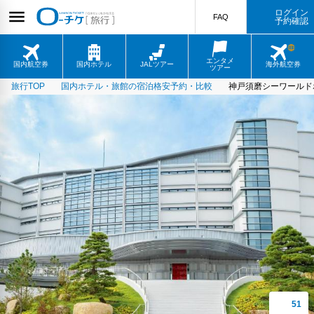
ログイン
FAQ
予約確認
エンタメ
国内航空券
国内ホテル
JALツアー
海外航空券
ツアー
旅行TOP
国内ホテル・旅館の宿泊格安予約・比較
神戸須磨シーワールド