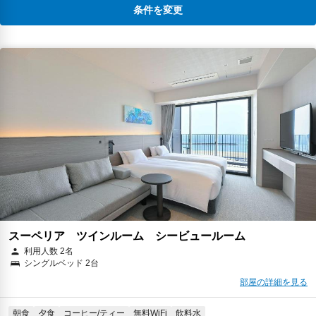
条件を変更
スーペリア ツインルーム シービュールーム
利用人数 2名
シングルベッド 2台
部屋の詳細を見る
朝食
夕食
コーヒー/ティー
無料WiFi
飲料水