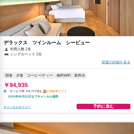
デラックス ツインルーム シービュー
利用人数 2名
シングルベッド 2台
部屋の詳細を見る
朝食
夕食
コーヒー/ティー
無料WiFi
飲料水
￥94,935
税・サービス料 ￥8,727含む
2,586ポイント
2026年08月23日までキャンセル無料
予約に進む
キャンセルポリシー