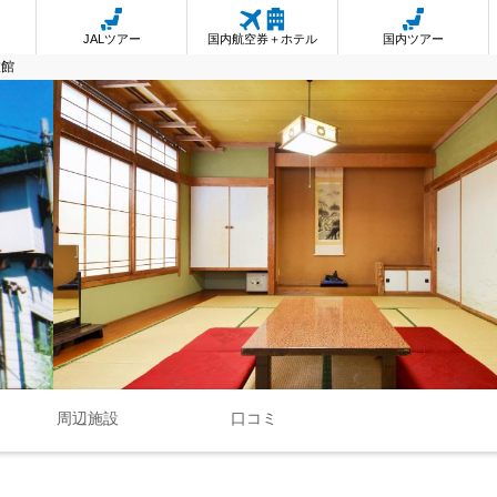
JALツアー
国内航空券＋ホテル
国内ツアー
旅館
周辺施設
口コミ