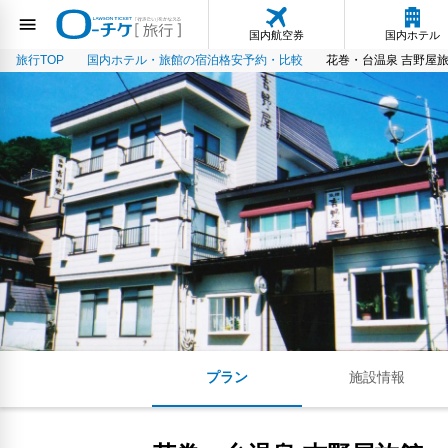
国内航空券
国内ホテル
旅行TOP
国内ホテル・旅館の宿泊格安予約・比較
花巻・台温泉 吉野屋
プラン
施設情報