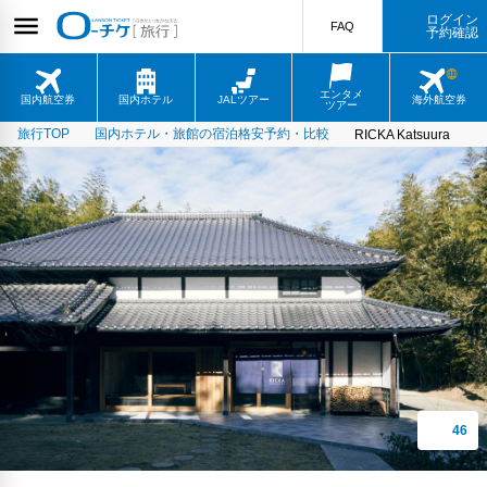
ログイン
FAQ
予約確認
エンタメ
国内航空券
国内ホテル
JALツアー
海外航空券
ツアー
旅行TOP
国内ホテル・旅館の宿泊格安予約・比較
RICKA Katsuura