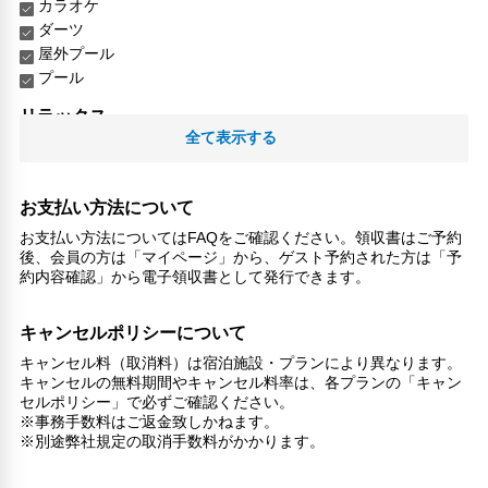
カラオケ
ダーツ
屋外プール
プール
リラックス
全て表示する
プライベートプール
サウナ
スパ
お支払い方法について
喫煙所
お支払い方法についてはFAQをご確認ください。領収書はご予約
スパ/サウナ
後、会員の方は「マイページ」から、ゲスト予約された方は「予
子供向け施設・サービス
約内容確認」から電子領収書として発行できます。
ファミリールーム
家族・お子様に優しい設備
キャンセルポリシーについて
キャンセル料（取消料）は宿泊施設・プランにより異なります。
こだわりの設備
キャンセルの無料期間やキャンセル料率は、各プランの「キャン
ガーデン
セルポリシー」で必ずご確認ください。
※事務手数料はご返金致しかねます。
館内施設・便利なサービス
※別途弊社規定の取消手数料がかかります。
ランドリーサービス