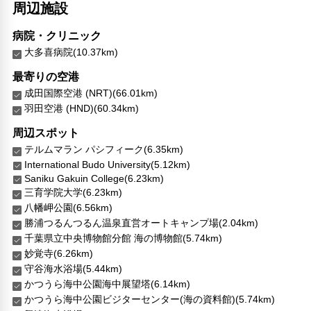
対応言語
周辺施設
英語
日本語
病院・クリニック
大多喜病院(10.37km)
その他サービス
24時間フロント対応
最寄りの空港
チェックイン/アウト（エクスプレス）
成田国際空港 (NRT)(66.01km)
共用ラウンジ/TVエリア
羽田空港 (HND)(60.34km)
セーフティボックス（フロント）
周辺スポット
トイレタリー
テルムマラン パシフィーク(6.35km)
衣類乾燥機
International Budo University(5.12km)
24時間セキュリティ
Saniku Gakuin College(6.23km)
コンタクトレス チェックイン/チェックアウト
三育学院大学(6.23km)
コインランドリー
八幡岬公園(6.56km)
チェックイン/チェックアウト（プライベート）
勝浦つるんつるん温泉直営オートキャンプ場(2.04km)
リネン・衣類の湯洗い
千葉県立中央博物館分館 海の博物館(5.74km)
共用筆記用具の設置なし
妙覚寺(6.26km)
キャッシュレス支払いサービス
守谷海水浴場(5.44km)
チェックイン（24時間対応）
かつうら海中公園海中展望塔(6.14km)
洗濯機
かつうら海中公園ビジターセンター(海の資料館)(5.74km)