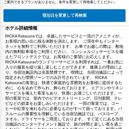
ご案内できるプランがありません。条件を変更して再検索してください。
宿泊日を変更して再検索
ホテル詳細情報
RICKA Katsuuraでは、卓越したサービスと一流のアメニティが、
お客様の思い出に残る体験を演出します。 ご滞在中もインター
ネットを無料でご利用いただけます。 お車でお越しの際は、敷地
内の無料駐車場をご利用ください。 コンシェルジュサービスを備
えたフロントデスクでは、お客様のご要望にお応えします。
RICKA Katsuuraのランドリーサービスを利用すれば、一番お気に
入りの服装を繰り返し楽しむことができます。健康上の理由によ
り、当宿泊施設内は全面禁煙です。 喫煙は、当宿泊施設によって
指定された喫煙ゾーンでのみ許可されています。 RICKA
Katsuuraの客室は、快適で家庭的な雰囲気をお客様に提供するた
めに、心を込めて作られ、飾られております。 エアコンやリネン
サービスを備えた客室もあり、快適にお過ごしいただけます。一
部の客室では、室内でのビデオストリーミング、日刊新聞、テレ
ビなどの娯楽をお楽しみいただけます。 一部の客室では、コー
ヒーや紅茶を淹れるのに必要なものがすべて揃っております。バ
スルームの重要性を理解している当宿泊施設では、バスローブ、
タオル、ドライヤーをご用意しております。 すぐ近くにある当宿
泊施設のエンターテイメント施設で、旅の仲間と楽しい夜を過ご