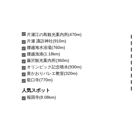
片瀬江の島観光案内所(470m)
片瀬 諏訪神社(910m)
腰越海水浴場(760m)
腰越漁港(1.18km)
藤沢観光案内所(360m)
オリンピック記念噴水(930m)
黄かおりバレエ教室(320m)
龍口寺(770m)
人気スポット
報国寺(8.08km)