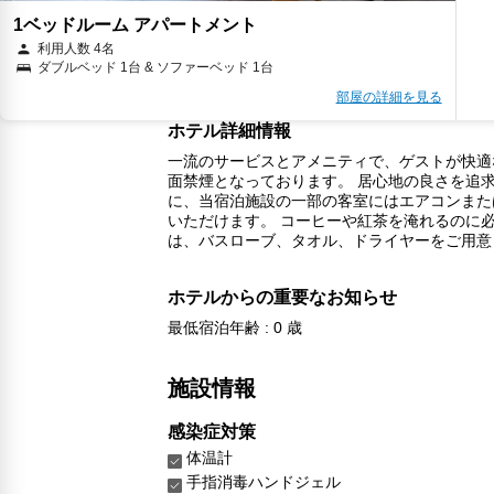
1ベッドルーム アパートメント
利用人数 4名
ダブルベッド 1台 & ソファーベッド 1台
部屋の詳細を見る
ホテル詳細情報
一流のサービスとアメニティで、ゲストが快適
面禁煙となっております。 居心地の良さを追
に、当宿泊施設の一部の客室にはエアコンまた
いただけます。 コーヒーや紅茶を淹れるのに
は、バスローブ、タオル、ドライヤーをご用意
ホテルからの重要なお知らせ
最低宿泊年齢 : 0 歳
施設情報
感染症対策
体温計
手指消毒ハンドジェル