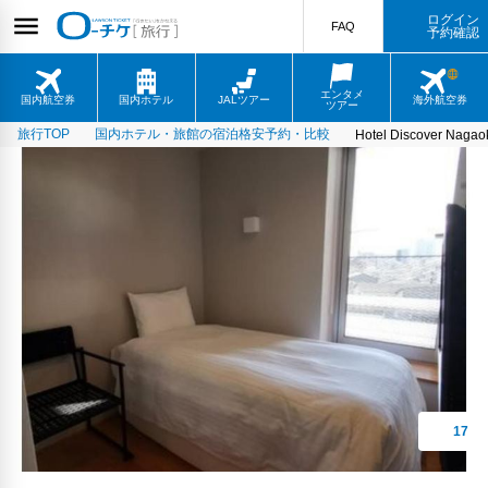
ログイン
FAQ
予約確認
エンタメ
国内航空券
国内ホテル
JALツアー
海外航空券
ツアー
旅行TOP
国内ホテル・旅館の宿泊格安予約・比較
Hotel Discover Nagao