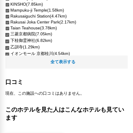
KINSHO(7.85km)
Mampuku-ji Temple(1.58km)
Rakusaiguchi Station(4.47km)
Rakusai Joka Center Park(2.17km)
Taian Teahouse(3.78km)
三菱京都病院(7.05km)
下桂御霊神社(6.82km)
乙訓寺(1.29km)
イオンモール 京都桂川(4.54km)
京都競馬場(3.55km)
全て表示する
光明寺(2.17km)
八条ヶ池(590m)
勝竜寺城(1.05km)
口コミ
勝竜寺城公園(1.08km)
向日市天文館(2.13km)
現在、この施設への口コミはありません。
向日神社(2.23km)
城南宮(5.76km)
このホテルを見た人はこんなホテルも見てい
恵解山古墳(1.23km)
ます
昌運寺(4.18km)
松尾神社(8.38km)
淀(3.34km)