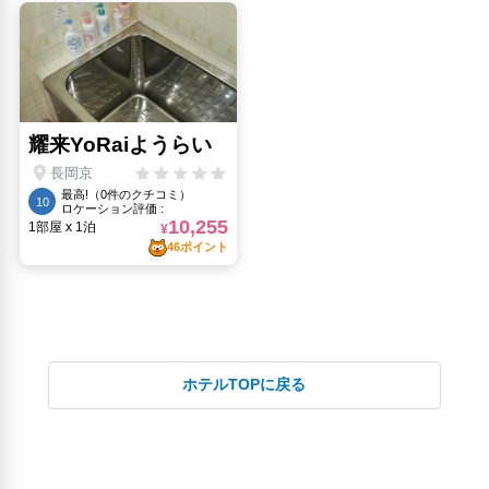
石塔寺(2.03km)
萬福寺(1.58km)
西山病院(1.24km)
長岡京 小倉山荘 本店(1.79km)
長岡京市立中山修一記念館(1.67km)
長岡天満宮(560m)
人気スポット
京都駅ビル(9.11km)
伏見稲荷大社(8.73km)
伏見稲荷神社(8.73km)
元離宮二条城(11.18km)
嵐山モンキーパーク(10.39km)
清水寺(11.51km)
祇園(11.72km)
金閣寺(13.19km)
ホテルTOPに戻る
銀閣寺(14.91km)
錦・井上佃煮店(10.99km)
錦市場商店街(10.99km)