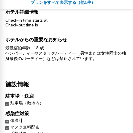
プランをすべて表示する（他1件）
朝食
無料WiFi
￥13,204
ホテル詳細情報
税・サービス料 ￥1,334含む
356ポイント
Check-in time starts at
2026年08月25日までキャンセル無料
Check-out time is
予約に進む
キャンセルポリシー
ホテルからの重要なお知らせ
最低宿泊年齢 : 18 歳
ヘンパーティーやスタッグパーティー（男性または女性同士の独
身最後のパーティー）などは禁止されています。
施設情報
駐車場・送迎
駐車場（敷地内）
感染症対策
体温計
マスク無料配布