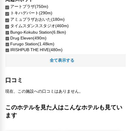
アートプラザ(750m)
トキハデパート(290m)
アミュプラザおおいた(180m)
タイムスダンススタジオ(460m)
Bungo-Kokubu Station(6.8km)
Drug Eleven(490m)
Furugo Station(1.48km)
IRISHPUB THE HIVE(480m)
Oita Sports Rehabilitation center(4.22km)
全て表示する
Tokiwa Industry(1.67km)
上臼杵(21.88km)
セントポルタ中央町(440m)
口コミ
今村病院(790m)
大分パルコ(150m)
現在、この施設への口コミはありません。
大分フォーラス(260m)
大分元町石仏(1.64km)
大分市観光案内所(150m)
このホテルを見た人はこんなホテルも見てい
大分府内城跡(770m)
ます
大分県立美術館(870m)
大分駅(140m)