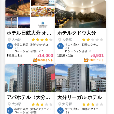
大友宗麟公像(160m)
大志生木海水浴場(20.94km)
帆足本家富春館(10.07km)
春日神社(1.49km)
トキハ本店(290m)
梼原八幡神社(5.29km)
田ノ浦ビーチ(5.98km)
白木海水浴場(24.51km)
臼杵公園(21.92km)
若草公園(390m)
萬寿寺(870m)
豊後にわさき市場(280m)
遊歩公園(650m)
人気スポット
アミュプラザおおいた(180m)
佐賀関道の駅(20.57km)
大分府内城跡(770m)
大分マリーンパレス水族館 うみたまご(7.31km)
大分県立美術館(870m)
田ノ浦ビーチ(5.98km)