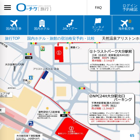
ログイン
FAQ
予約確認
エンタメ
国内航空券
国内ホテル
JALツアー
海外航空券
ツアー
旅行TOP
国内ホテル・旅館の宿泊格安予約・比較
天然温泉アリストンホ