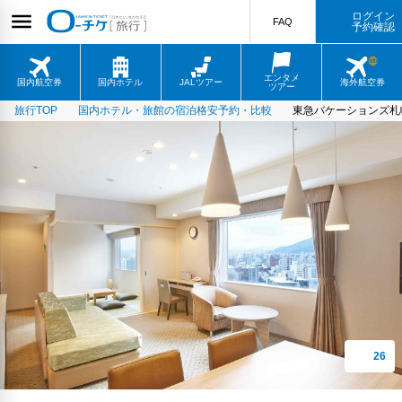
ログイン
FAQ
予約確認
エンタメ
国内航空券
国内ホテル
JALツアー
海外航空券
ツアー
旅行TOP
国内ホテル・旅館の宿泊格安予約・比較
東急バケーションズ札