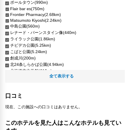
ポールタウン(990m)
Flair bar es(750m)
Frontier Pharmacy(2.68km)
Matsumoto Kiyoshi(2.24km)
中島公園(560m)
レナード・バーンスタイン像(440m)
ライラック公園(1.86km)
チビデカ公園(5.25km)
こばと公園(5.24km)
創成川(200m)
北24条しらかば公園(4.94km)
北海道立文学館(610m)
全て表示する
地下鉄 中島公園駅(210m)
地下鉄 すすきの駅(720m)
すすきの市場(470m)
口コミ
平岸わんぱく公園(3.49km)
平岸ばら公園(2.94km)
現在、この施設への口コミはありません。
新ラーメン横丁(710m)
ゼップ札幌(80m)
このホテルを見た人はこんなホテルも見てい
札幌コンサートホール(540m)
札幌コンサートホールKitara(510m)