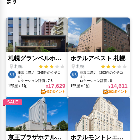
ます
札幌市天文台(440m)
札幌祖霊神社(600m)
札幌護国神社(950m)
東本願寺(420m)
水天宮(170m)
水車町公園(1.03km)
泉像(1.26km)
苗穂公園(3.87km)
豊川稲荷札幌別院(350m)
豊平館(360m)
資生館小学校駅(710m)
人気スポット
すすきの(710m)
北海道庁(1.68km)
大通公園(1.25km)
時計台(1.48km)
札幌地下歩行者空間(1.74km)
白い恋人公園(7.95km)
藻岩山(3.87km)