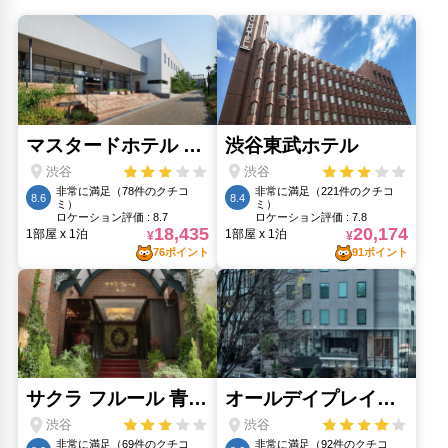
都庁前駅(1.47km)
人気スポット
新宿御苑(2.84km)
明治神宮(2.09km)
東京スカイツリー(12.29km)
浅草(11.13km)
渋谷交差点(3.41km)