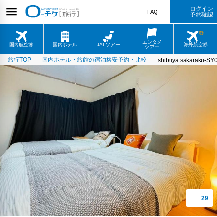
ログイン
FAQ
予約確認
エンタメ
国内航空券
国内ホテル
JALツアー
海外航空券
ツアー
旅行TOP
国内ホテル・旅館の宿泊格安予約・比較
shibuya sakaraku-SY