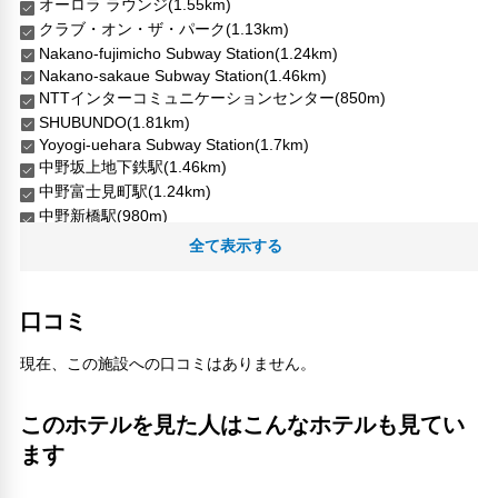
オーロラ ラウンジ(1.55km)
クラブ・オン・ザ・パーク(1.13km)
Nakano-fujimicho Subway Station(1.24km)
Nakano-sakaue Subway Station(1.46km)
NTTインターコミュニケーションセンター(850m)
SHUBUNDO(1.81km)
Yoyogi-uehara Subway Station(1.7km)
中野坂上地下鉄駅(1.46km)
中野富士見町駅(1.24km)
中野新橋駅(980m)
代々木八幡宮(1.65km)
全て表示する
新国立劇場(710m)
新宿中央公園(1.16km)
新宿野村ビル(1.8km)
口コミ
東京マラソン(1.39km)
東京オペラシティ アートギャラリー(720m)
現在、この施設への口コミはありません。
東京観光情報センター 東京都庁(1.32km)
東京都庁舎(1.34km)
このホテルを見た人はこんなホテルも見てい
正春寺(1.19km)
ます
熊野神社(1.12km)
西新宿五丁目駅(830m)