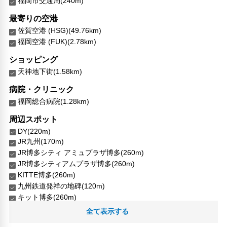
福岡市交通局(240m)
最寄りの空港
佐賀空港 (HSG)(49.76km)
福岡空港 (FUK)(2.78km)
ショッピング
天神地下街(1.58km)
病院・クリニック
福岡総合病院(1.28km)
周辺スポット
DY(220m)
JR九州(170m)
JR博多シティ アミュプラザ博多(260m)
JR博多シティアムプラザ博多(260m)
KITTE博多(260m)
九州鉄道発祥の地碑(120m)
キット博多(260m)
ザ・ダイソー 博多バスターミナル店(300m)
全て表示する
博多駅(260m)