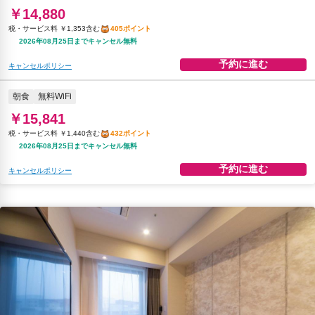
￥14,880
税・サービス料 ￥1,353含む
405ポイント
2026年08月25日までキャンセル無料
予約に進む
キャンセルポリシー
朝食
無料WiFi
￥15,841
税・サービス料 ￥1,440含む
432ポイント
2026年08月25日までキャンセル無料
予約に進む
キャンセルポリシー