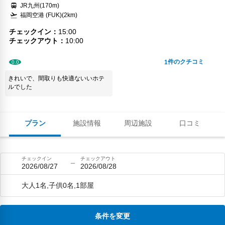
JR九州(170m)
福岡空港 (FUK)(2km)
チェックイン
15:00
チェックアウト
10:00
件のクチコミ
1
0.0
きれいで、間取りも快適ないいホテ
ルでした
プラン
施設情報
周辺施設
口コミ
チェックイン
チェックアウト
2026/08/27
2026/08/28
大人1名,子供0名,1部屋
条件を変更