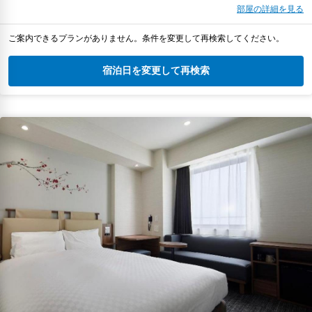
部屋の詳細を見る
ご案内できるプランがありません。条件を変更して再検索してください。
宿泊日を変更して再検索