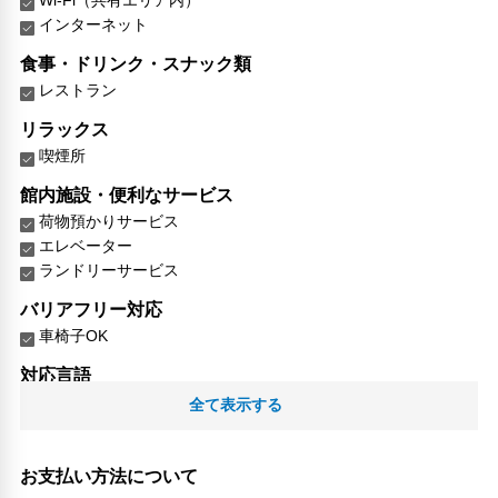
インターネット
食事・ドリンク・スナック類
レストラン
リラックス
喫煙所
館内施設・便利なサービス
荷物預かりサービス
エレベーター
ランドリーサービス
バリアフリー対応
車椅子OK
対応言語
英語
全て表示する
日本語
その他サービス
お支払い方法について
24時間フロント対応