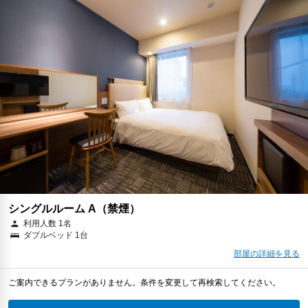
シングルルーム A（禁煙）
利用人数 1名
ダブルベッド 1台
部屋の詳細を見る
ご案内できるプランがありません。条件を変更して再検索してください。