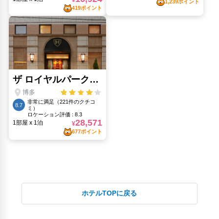
ホテルTOPに戻る