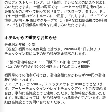
のビデオストリーミング、日刊新聞、テレビなどの娯楽をお楽し
みいただけます。 一部の客室では、コーヒーや紅茶を淹れるのに
必要なものがすべて揃っております。バスローブ、タオル、ドラ
イヤーは一部のゲストルームにご用意しております。 ヴィアイン
博多口駅前 - JR西日本グループでは、便利な自動販売機で24時間
いつでもお手頃価格の軽食をお楽しみいただけます。
ホテルからの重要なお知らせ
最低宿泊年齢 : 0 歳
【税金】福岡市の条例規定に基づき、2020年4月1日以降より
チェックイン時に以下の宿泊税が別途請求されます。
・1泊の宿泊料金が19,999円以下：1泊1名につき200円
・1泊の宿泊料金が20,000円以上：1泊1名につき500円
福岡県のその他市町村では、宿泊金額にかかわらず200円の宿泊
税が適用されます。
チェックインは15:00～、チェックアウトは10:00までとなりま
す。アーリーチェックインやレイトチェックアウトをご希望の場
合は、事前に当施設までご連絡いただき、追加料金が発生いたし
ます。地域によっては、宿泊税が課される場合がございます。詳
細は当施設までお問い合わせください。