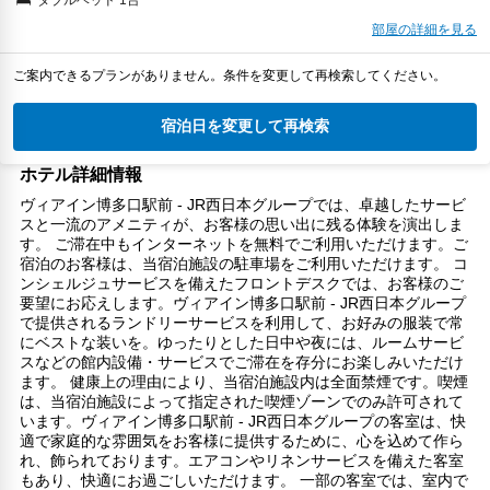
部屋の詳細を見る
ご案内できるプランがありません。条件を変更して再検索してください。
宿泊日を変更して再検索
ホテル詳細情報
ヴィアイン博多口駅前 - JR西日本グループでは、卓越したサービ
スと一流のアメニティが、お客様の思い出に残る体験を演出しま
す。 ご滞在中もインターネットを無料でご利用いただけます。ご
宿泊のお客様は、当宿泊施設の駐車場をご利用いただけます。 コ
ンシェルジュサービスを備えたフロントデスクでは、お客様のご
要望にお応えします。ヴィアイン博多口駅前 - JR西日本グループ
で提供されるランドリーサービスを利用して、お好みの服装で常
にベストな装いを。ゆったりとした日中や夜には、ルームサービ
スなどの館内設備・サービスでご滞在を存分にお楽しみいただけ
ます。 健康上の理由により、当宿泊施設内は全面禁煙です。喫煙
は、当宿泊施設によって指定された喫煙ゾーンでのみ許可されて
います。ヴィアイン博多口駅前 - JR西日本グループの客室は、快
適で家庭的な雰囲気をお客様に提供するために、心を込めて作ら
れ、飾られております。エアコンやリネンサービスを備えた客室
もあり、快適にお過ごしいただけます。 一部の客室では、室内で