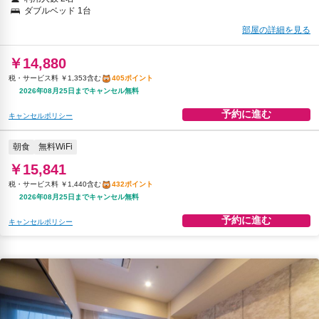
ダブルベッド 1台
部屋の詳細を見る
￥14,880
税・サービス料 ￥1,353含む
405ポイント
2026年08月25日までキャンセル無料
予約に進む
キャンセルポリシー
朝食
無料WiFi
￥15,841
税・サービス料 ￥1,440含む
432ポイント
2026年08月25日までキャンセル無料
予約に進む
キャンセルポリシー