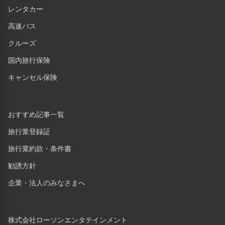
レンタカー
高速バス
クルーズ
国内旅行保険
キャンセル保険
おすすめ記事一覧
旅行業登録証
旅行業約款・条件書
勧誘方針
企業・法人のみなさまへ
株式会社ローソンエンタテインメント