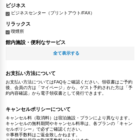
ビジネス
ビジネスセンター（プリントアウト/FAX）
リラックス
喫煙所
館内施設・便利なサービス
荷物預かりサービス
全て表示する
エレベーター
ランドリーサービス
お支払い方法について
対応言語
お支払い方法についてはFAQをご確認ください。領収書はご予約
英語
後、会員の方は「マイページ」から、ゲスト予約された方は「予
日本語
約内容確認」から電子領収書として発行できます。
その他サービス
24時間フロント対応
キャンセルポリシーについて
ドライクリーニング
キャンセル料（取消料）は宿泊施設・プランにより異なります。
自動販売機
キャンセルの無料期間やキャンセル料率は、各プランの「キャン
共用ラウンジ/TVエリア
セルポリシー」で必ずご確認ください。
※事務手数料はご返金致しかねます。
禁煙