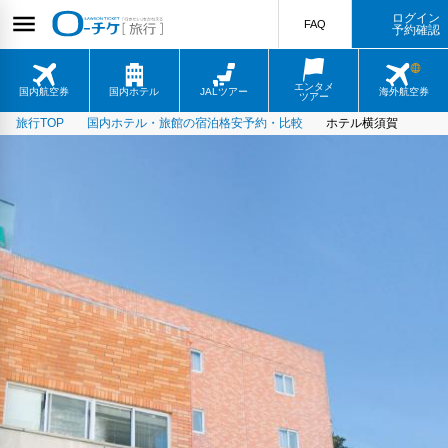
ログイン
FAQ
予約確認
エンタメ
国内航空券
国内ホテル
JALツアー
海外航空券
ツアー
旅行TOP
国内ホテル・旅館の宿泊格安予約・比較
ホテル横須賀