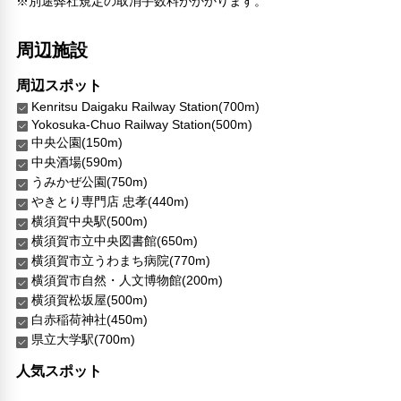
※別途弊社規定の取消手数料がかかります。
24時間セキュリティ
医師/看護師 オンコール待機
コインランドリー
周辺施設
リネン・衣類の湯洗い
共用筆記用具の設置なし
周辺スポット
キャッシュレス支払いサービス
Kenritsu Daigaku Railway Station(700m)
Yokosuka-Chuo Railway Station(500m)
中央公園(150m)
中央酒場(590m)
うみかぜ公園(750m)
やきとり専門店 忠孝(440m)
横須賀中央駅(500m)
横須賀市立中央図書館(650m)
横須賀市立うわまち病院(770m)
横須賀市自然・人文博物館(200m)
横須賀松坂屋(500m)
白赤稲荷神社(450m)
県立大学駅(700m)
人気スポット