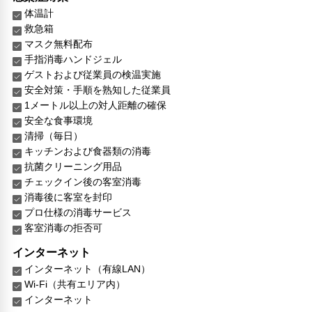
体温計
救急箱
マスク無料配布
手指消毒ハンドジェル
ゲストおよび従業員の検温実施
安全対策・手順を熟知した従業員
1メートル以上の対人距離の確保
安全な食事環境
清掃（毎日）
キッチンおよび食器類の消毒
抗菌クリーニング用品
チェックイン後の客室消毒
消毒後に客室を封印
プロ仕様の消毒サービス
客室消毒の拒否可
インターネット
インターネット（有線LAN）
Wi-Fi（共有エリア内）
インターネット