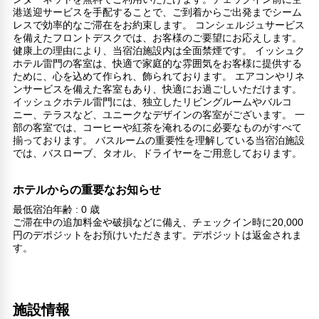
港送迎サービスを手配することで、ご到着からご出発までシーム
レスで効率的なご滞在をお約束します。 コンシェルジュサービス
を備えたフロントデスクでは、お客様のご要望にお応えします。
健康上の理由により、当宿泊施設内は全面禁煙です。 イッシュク
ホテル雷門の客室は、快適で家庭的な雰囲気をお客様に提供する
ために、心を込めて作られ、飾られております。 エアコンやリネ
ンサービスを備えた客室もあり、快適にお過ごしいただけます。
イッシュクホテル雷門には、独立したリビングルームやバルコ
ニー、テラスなど、ユニークなデザインの客室がございます。 一
部の客室では、コーヒーや紅茶を淹れるのに必要なものがすべて
揃っております。 バスルームの重要性を理解している当宿泊施設
では、バスローブ、タオル、ドライヤーをご用意しております。
ホテルからの重要なお知らせ
最低宿泊年齢 : 0 歳
ご滞在中の追加料金や破損などに備え、チェックイン時に20,000
円のデポジットをお預けいただきます。デポジットは返金されま
す。
施設情報