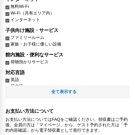
無料Wi-Fi
Wi-Fi（共有エリア内）
インターネット
子供向け施設・サービス
ファミリールーム
家族・お子様に優しい設備
館内施設・便利なサービス
荷物預かりサービス
対応言語
英語
日本語
全て表示する
北京語
広東語
その他サービス
お支払い方法について
トイレタリー
お支払い方法についてはFAQをご確認ください。領収書はご予約
禁煙
後、会員の方は「マイページ」から、ゲスト予約された方は「予
約内容確認」から電子領収書として発行できます。
プライベートエントランス