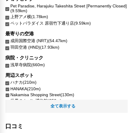
Pet Paradise, Harajuku Takeshita Street [Permanently Closed]
(9.59km)
上野アメ横(1.78km)
ペットパラダイス 原宿竹下通り店(9.59km)
最寄りの空港
成田国際空港 (NRT)(54.47km)
羽田空港 (HND)(17.93km)
病院・クリニック
浅草寺病院(660m)
周辺スポット
ハナカ(210m)
HANAKA(210m)
Nakamisa Shopping Street(130m)
世界のカバン博物館(250m)
全て表示する
仲見世商店街雷門(220m)
仲見世商店街（雷門）(220m)
ナカミサ商店街(130m)
口コミ
かね惣(190m)