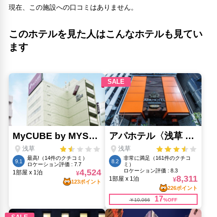
染の安坊(210m)
現在、この施設への口コミはありません。
浅草文化観光センター(210m)
粋れん(210m)
このホテルを見た人はこんなホテルも見てい
脱出ゲームなぞばこ東京（KN浅草ビル）(250m)
雷門 三定(250m)
ます
駒形堂(240m)
人気スポット
上野恩賜公園(1.92km)
外源堂(360m)
新宿御苑(8.09km)
明治神宮(9.36km)
東京タワー(7.24km)
東京スカイツリー(1.48km)
東京都庁展望室(9.53km)
浅草(360m)
浅草寺(560m)
渋谷交差点(10.17km)
銀座(4.93km)
銀座コリドー街(4.93km)