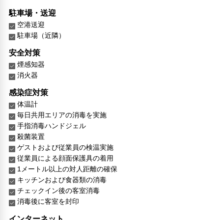
駐車場・送迎
空港送迎
駐車場（近隣）
安全対策
煙感知器
消火器
感染症対策
体温計
毎日共用エリアの消毒を実施
手指消毒ハンドジェル
殺菌装置
ゲストおよび従業員の検温実施
従業員による顔面保護具の着用
1メートル以上の対人距離の確保
キッチンおよび食器類の消毒
チェックイン後の客室消毒
消毒後に客室を封印
インターネット