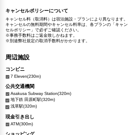
24時間セキュリティ
コンタクトレス チェックイン/チェックアウト
キャンセルポリシーについて
リネン・衣類の湯洗い
キャンセル料（取消料）は宿泊施設・プランにより異なります。
キャンセルの無料期間やキャンセル料率は、各プランの「キャン
セルポリシー」で必ずご確認ください。
※事務手数料はご返金致しかねます。
※別途弊社規定の取消手数料がかかります。
周辺施設
コンビニ
7 Eleven(230m)
公共交通機関
Asakusa Subway Station(320m)
地下鉄 田原町駅(320m)
浅草駅(320m)
現金引き出し
ATM(300m)
ショッピング