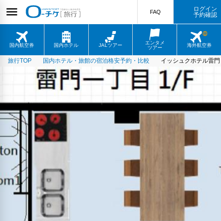
ログイン
FAQ
予約確認
エンタメ
国内航空券
国内ホテル
JALツアー
海外航空券
ツアー
旅行TOP
国内ホテル・旅館の宿泊格安予約・比較
イッシュクホテル雷門