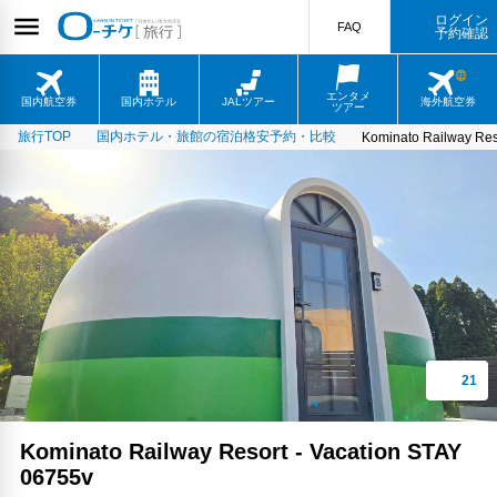
ログイン
FAQ
予約確認
エンタメ
国内航空券
国内ホテル
JALツアー
海外航空券
ツアー
旅行TOP
国内ホテル・旅館の宿泊格安予約・比較
Kominato Railway Res
Kominato Railway Resort - Vacation STAY
06755v