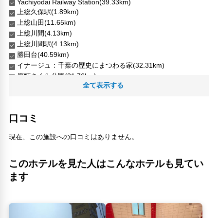
Yachiyodai Railway Station(39.33km)
上総久保駅(1.89km)
上総山田(11.65km)
上総川間(4.13km)
上総川間駅(4.13km)
勝田台(40.59km)
イナージュ：千葉の歴史にまつわる家(32.31km)
原町さくら公園(31.76km)
全て表示する
古府台駅(10.43km)
大森台(25.93km)
大覚寺山古墳(28.17km)
口コミ
小湊鐵道(18.8km)
市原SA【上り】(13.57km)
現在、この施設への口コミはありません。
成田国際空港(51.75km)
白旗南公園(25.47km)
穴川(32.27km)
このホテルを見た人はこんなホテルも見てい
立國寺(10.76km)
ます
養老渓谷(9.45km)
馬立(8.71km)
馬立駅(8.67km)
高滝湖 高滝ダム(270m)