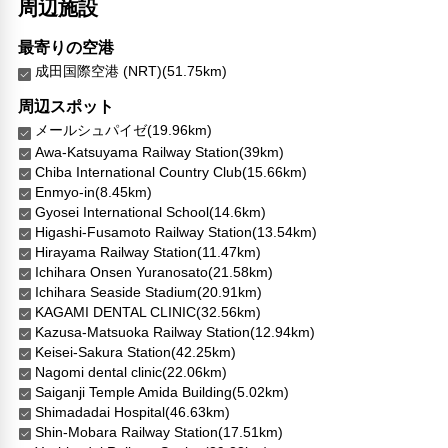
周辺施設
最寄りの空港
成田国際空港 (NRT)(51.75km)
周辺スポット
メールシュパイゼ(19.96km)
Awa-Katsuyama Railway Station(39km)
Chiba International Country Club(15.66km)
Enmyo-in(8.45km)
Gyosei International School(14.6km)
Higashi-Fusamoto Railway Station(13.54km)
Hirayama Railway Station(11.47km)
Ichihara Onsen Yuranosato(21.58km)
Ichihara Seaside Stadium(20.91km)
KAGAMI DENTAL CLINIC(32.56km)
Kazusa-Matsuoka Railway Station(12.94km)
Keisei-Sakura Station(42.25km)
Nagomi dental clinic(22.06km)
Saiganji Temple Amida Building(5.02km)
Shimadadai Hospital(46.63km)
Shin-Mobara Railway Station(17.51km)