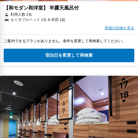
【和モダン和洋室】 半露天風呂付
利用人数 3名
セミダブルベッド 2台 & 布団 1組
部屋の詳細を見る
ご案内できるプランがありません。条件を変更して再検索してください。
宿泊日を変更して再検索