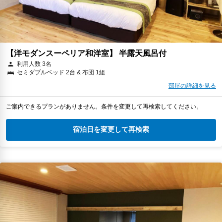
【洋モダンスーペリア和洋室】 半露天風呂付
利用人数 3名
セミダブルベッド 2台 & 布団 1組
部屋の詳細を見る
ご案内できるプランがありません。条件を変更して再検索してください。
宿泊日を変更して再検索