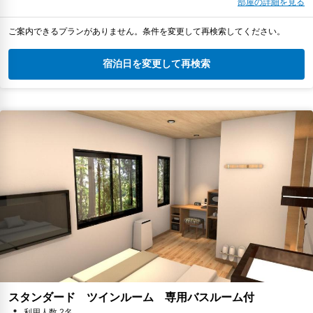
部屋の詳細を見る
ご案内できるプランがありません。条件を変更して再検索してください。
宿泊日を変更して再検索
スタンダード ツインルーム 専用バスルーム付
利用人数 2名