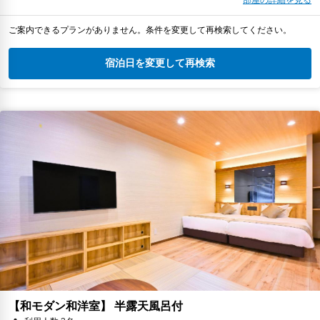
ご案内できるプランがありません。条件を変更して再検索してください。
宿泊日を変更して再検索
【和モダン和洋室】 半露天風呂付