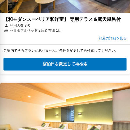
【和モダンスーペリア和洋室】 専用テラス＆露天風呂付
利用人数 3名
セミダブルベッド 2台 & 布団 1組
部屋の詳細を見る
ご案内できるプランがありません。条件を変更して再検索してください。
宿泊日を変更して再検索