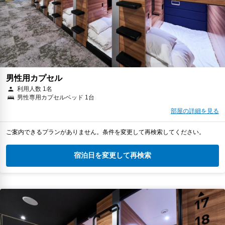
男性用カプセル
利用人数 1名
男性専用カプセルベッド 1台
部屋の詳細を見る
ご案内できるプランがありません。条件を変更して再検索してください。
宿泊日を変更して再検索