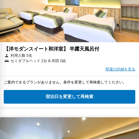
【洋モダンスイート和洋室】 半露天風呂付
利用人数 5名
セミダブルベッド 2台 & 布団 2組
部屋の詳細を見る
ご案内できるプランがありません。条件を変更して再検索してください。
宿泊日を変更して再検索