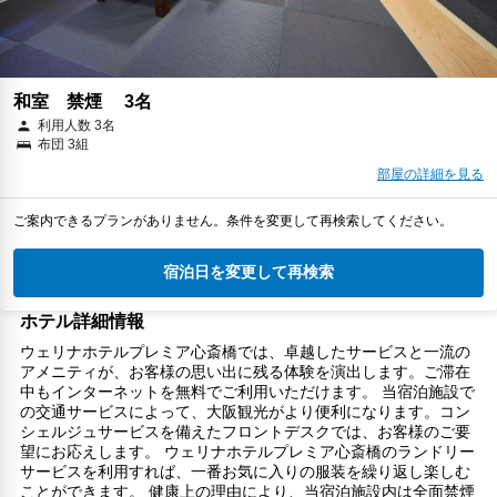
和室 禁煙 3名
利用人数 3名
布団 3組
部屋の詳細を見る
ご案内できるプランがありません。条件を変更して再検索してください。
宿泊日を変更して再検索
ホテル詳細情報
ウェリナホテルプレミア心斎橋では、卓越したサービスと一流の
アメニティが、お客様の思い出に残る体験を演出します。ご滞在
中もインターネットを無料でご利用いただけます。 当宿泊施設で
の交通サービスによって、大阪観光がより便利になります。コン
シェルジュサービスを備えたフロントデスクでは、お客様のご要
望にお応えします。 ウェリナホテルプレミア心斎橋のランドリー
サービスを利用すれば、一番お気に入りの服装を繰り返し楽しむ
ことができます。 健康上の理由により、当宿泊施設内は全面禁煙