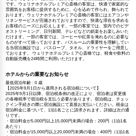
です。ウェリナホテルプレミア心斎橋の客室は、快適で家庭的な
雰囲気をお客様に提供するために、心を込めて作られ、飾られて
おります。ウェリナホテルプレミア心斎橋の客室にはエアコンや
リネンサービスが完備されておりますので、快適な滞在を求める
お客様のニーズにお応えします。一部の客室では、室内でのビデ
オストリーミング、日刊新聞、テレビなどの娯楽をお楽しみいた
だけます。一部の客室では、コーヒーや紅茶を淹れるのに必要な
ものがすべて揃っております。バスルームの重要性を理解してい
る当宿泊施設では、バスローブ、タオル、ドライヤーをご用意し
ております。 ウェリナホテルプレミア心斎橋では、軽食や飲料の
自動販売機を24時間ご利用いただけます。
ホテルからの重要なお知らせ
最低宿泊年齢 : 0 歳
【2025年9月1日から適用される宿泊税について】
2025年9月1日以降、宿泊税条例の改正により、宿泊者は変更後
の各種税率で宿泊税を支払う必要があります。宿泊税は、チェッ
クイン手続きの際に宿泊施設にて直接お支払いください。税金は
宿泊料金に基づいて、1泊1名ごとに請求されます。詳細は次の通
りです。
・宿泊料金が5,000円以上15,000円未満の場合：200円（1泊1名
あたり）
・宿泊料金が15,000円以上20,000円未満の場合：400円（1泊1名