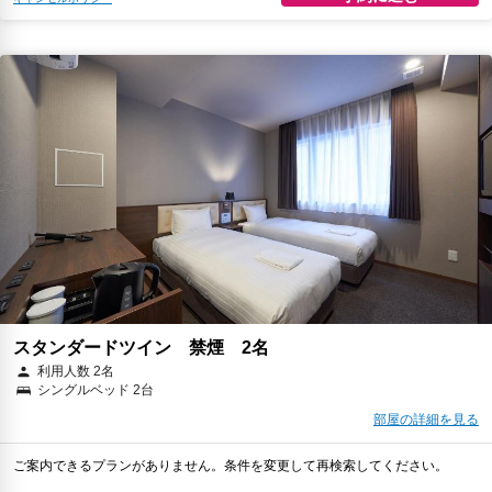
スタンダードツイン 禁煙 2名
利用人数 2名
シングルベッド 2台
部屋の詳細を見る
ご案内できるプランがありません。条件を変更して再検索してください。