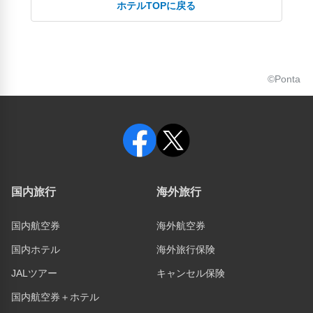
ホテルTOPに戻る
©Ponta
国内旅行
海外旅行
国内航空券
海外航空券
国内ホテル
海外旅行保険
JALツアー
キャンセル保険
国内航空券＋ホテル