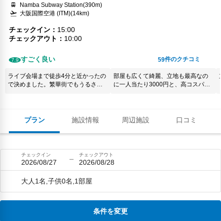
Namba Subway Station(390m)
大阪国際空港 (ITM)(14km)
チェックイン
15:00
チェックアウト
10:00
すごく良い
件のクチコミ
59
7.9
ライブ会場まで徒歩4分と近かったの
部屋も広くて綺麗、立地も最高なの
で決めました。繁華街でもうるさく
に一人当たり3000円と、高コスパで
なく一人滞在でしたがツインの部屋
す
で快適に過ごせました。出かける直
前に自動ロックが掛からずフロント
に慌てて電話をしたら女性スタッフ
プラン
施設情報
周辺施設
口コミ
お二人が駆けつけてくれたのです
が、到着前にダメ元でカードキーを
ドアロックに当ててみたら解決でき
ました。そのことをお二人に話した
チェックイン
チェックアウト
ら嫌な顔をせず笑顔で急ぐ私をエレ
2026/08/27
2026/08/28
ベーターに乗せてくれました。あり
がとうございました。
大人1名,子供0名,1部屋
条件を変更