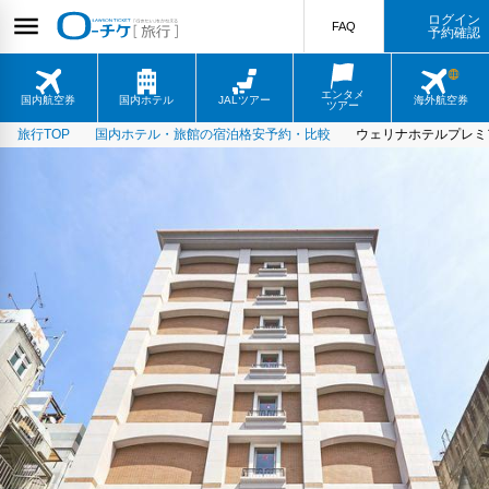
ログイン
FAQ
予約確認
エンタメ
国内航空券
国内ホテル
JALツアー
海外航空券
ツアー
旅行TOP
国内ホテル・旅館の宿泊格安予約・比較
ウェリナホテルプレミ