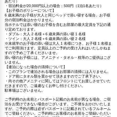
あたり）
・宿泊料金が20,000円以上の場合：500円（1泊1名あたり）
【お子様のポリシーについて】
6 歳未満のお子様が大人と同じベッドで添い寝する場合、お子様
分の宿泊料金はかかりません。
当ホテルでは添い寝のお子様を含むお部屋の最大定員を下記の通
り定めております。
・ダブル：大人 2 名様＋6 歳未満の添い寝 1 名様
・ツイン：大人 2 名様＋6 歳未満の添い寝 2 名様
※未就学のお子様の添い寝は大人 1 名様につき、お子様 1 名様ま
でご利用頂けます。定員以上のご予約の受け入れはいたしかねま
すので予めご了承くださいませ。
添い寝のお子様には、アメニティ・タオル・枕等のご提供はござ
いません。
【連泊になった場合の清掃について】
・このプランで連泊される場合はお部屋の清掃には入りません。
・ドア前にタオル類を置かせて頂きますのでご了承下さい。
・尚その他アメニティに関してはフロントにてお渡しさせていた
だきますので、ご遠慮なくお申し付けください。
駐車場はございません。
ご予約時のお名前とパスポート記載のお名前が異なる場合、ご宿
泊をお受けできない場合がございます。ご不便をおかけいたしま
すが、ご予約の際は必ずパスポートに記載されているフルネーム
でご登録ください。ご予約時にお客様のお名前をご登録いただい