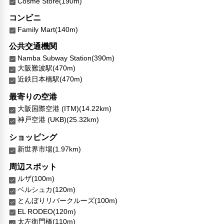
Cosme Store(190m)
コンビニ
Family Mart(140m)
公共交通機関
Namba Subway Station(390m)
大阪難波駅(470m)
近鉄日本橋駅(470m)
最寄りの空港
大阪国際空港 (ITM)(14.22km)
神戸空港 (UKB)(25.32km)
ショッピング
新世界市場(1.97km)
周辺スポット
ルザ(100m)
ベルシュカ(120m)
とんぼりリバークルーズ(100m)
EL RODEO(120m)
太左衛門橋(110m)