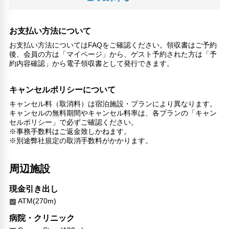
その他サービス
24時間フロント対応
お支払い方法について
自動販売機
お支払い方法についてはFAQをご確認ください。領収書はご予約
セーフティボックス（フロント）
後、会員の方は「マイページ」から、ゲスト予約された方は「予
約内容確認」から電子領収書として発行できます。
禁煙
24時間セキュリティ
医師/看護師 オンコール待機
キャンセルポリシーについて
コインランドリー
キャンセル料（取消料）は宿泊施設・プランにより異なります。
リネン・衣類の湯洗い
キャンセルの無料期間やキャンセル料率は、各プランの「キャン
共用筆記用具の設置なし
セルポリシー」で必ずご確認ください。
※事務手数料はご返金致しかねます。
※別途弊社規定の取消手数料がかかります。
周辺施設
現金引き出し
ATM(270m)
病院・クリニック