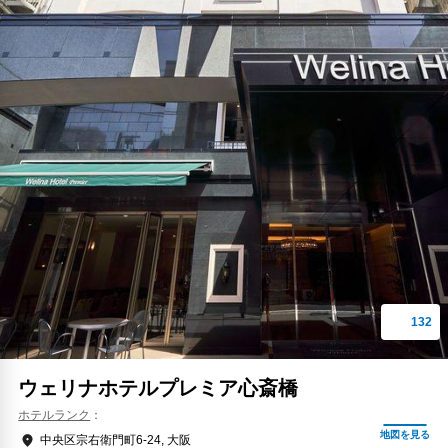
ウェリナホテルプレミア心斎橋
ホテルランク
中央区宗右衛門町6-24, 大阪