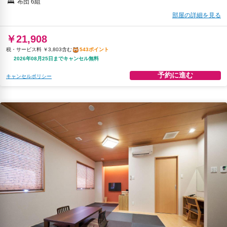
布団 6組
部屋の詳細を見る
￥21,908
税・サービス料 ￥3,803含む
543ポイント
2026年08月25日までキャンセル無料
予約に進む
キャンセルポリシー