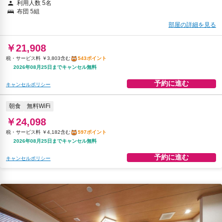
利用人数 5名
布団 5組
部屋の詳細を見る
￥21,908
税・サービス料 ￥3,803含む
543ポイント
2026年08月25日までキャンセル無料
予約に進む
キャンセルポリシー
朝食
無料WiFi
￥24,098
税・サービス料 ￥4,182含む
597ポイント
2026年08月25日までキャンセル無料
予約に進む
キャンセルポリシー