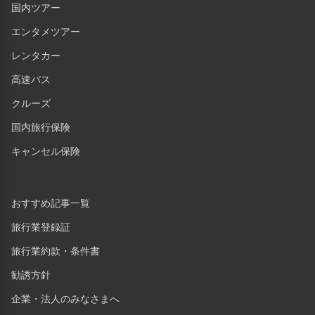
国内ツアー
エンタメツアー
レンタカー
高速バス
クルーズ
国内旅行保険
キャンセル保険
おすすめ記事一覧
旅行業登録証
旅行業約款・条件書
勧誘方針
企業・法人のみなさまへ