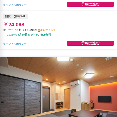
予約に進む
キャンセルポリシー
朝食
無料WiFi
￥24,098
税・サービス料 ￥4,182含む
597ポイント
2026年08月25日までキャンセル無料
予約に進む
キャンセルポリシー