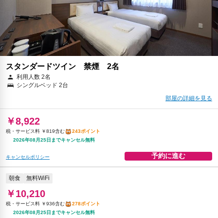
スタンダードツイン 禁煙 2名
利用人数 2名
シングルベッド 2台
部屋の詳細を見る
￥8,922
税・サービス料 ￥819含む
243ポイント
2026年08月25日までキャンセル無料
予約に進む
キャンセルポリシー
朝食
無料WiFi
￥10,210
税・サービス料 ￥936含む
278ポイント
2026年08月25日までキャンセル無料