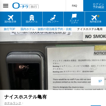
ログイン
FAQ
予約確認
エンタメ
国内航空券
国内ホテル
JALツアー
海外航空券
ツアー
旅行TOP
国内ホテル・旅館の宿泊格安予約・比較
ナイスホステル亀有
ナイスホステル亀有
ホテルランク