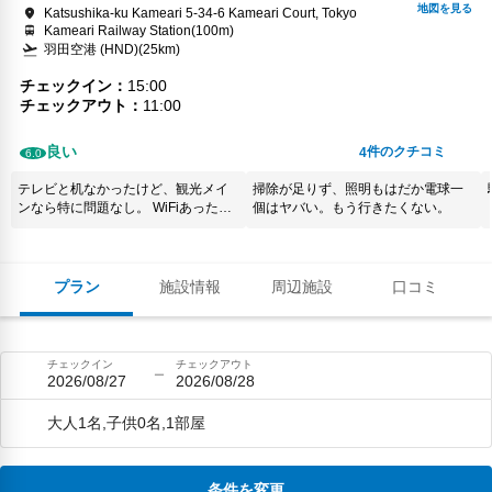
Katsushika-ku Kameari 5-34-6 Kameari Court, Tokyo
Kameari Railway Station(100m)
羽田空港 (HND)(25km)
チェックイン
15:00
チェックアウト
11:00
良い
件のクチコミ
4
6.0
テレビと机なかったけど、観光メイ
掃除が足りず、照明もはだか電球一
ンなら特に問題なし。 WiFiあったけ
個はヤバい。もう行きたくない。
ど、みんなで使う夜は遅くなりま
す。
プラン
施設情報
周辺施設
口コミ
チェックイン
チェックアウト
2026/08/27
2026/08/28
大人1名,子供0名,1部屋
条件を変更