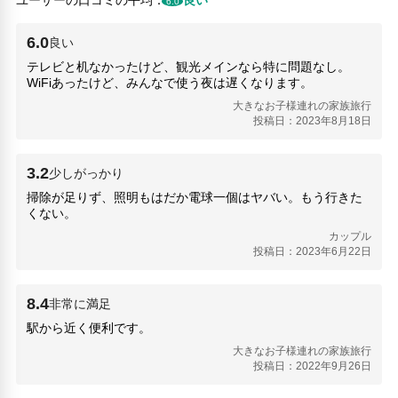
ユーザーの口コミの平均：
良い
6.0
亀有駅(100m)
大谷田温泉 明神の湯(1.18km)
6.0
良い
東綾瀬公園(1.41km)
テレビと机なかったけど、観光メインなら特に問題なし。
こちら葛飾区亀有公園前派出所 こち亀ゲームぱ～く(450m)
WiFiあったけど、みんなで使う夜は遅くなります。
人気スポット
大きなお子様連れの家族旅行
上野恩賜公園(8.84km)
投稿日：2023年8月18日
外源堂(7.66km)
新宿御苑(15.43km)
3.2
少しがっかり
明治神宮(16.83km)
掃除が足りず、照明もはだか電球一個はヤバい。もう行きた
東京タワー(15.25km)
くない。
東京スカイツリー(7.22km)
カップル
東京都庁展望室(16.55km)
投稿日：2023年6月22日
浅草(7.66km)
浅草寺(7.48km)
渋谷交差点(17.94km)
8.4
非常に満足
銀座(12.92km)
駅から近く便利です。
銀座コリドー街(12.92km)
大きなお子様連れの家族旅行
投稿日：2022年9月26日