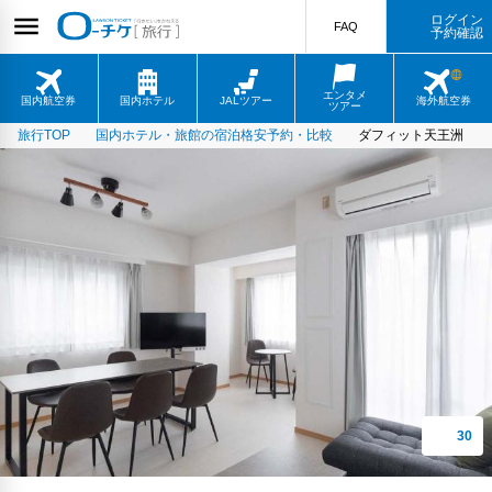
ログイン
FAQ
予約確認
エンタメ
国内航空券
国内ホテル
JALツアー
海外航空券
ツアー
旅行TOP
国内ホテル・旅館の宿泊格安予約・比較
ダフィット天王洲