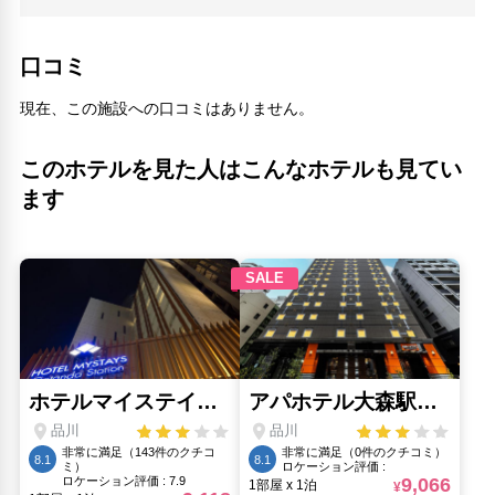
地下鉄 馬込駅(4km)
地下鉄 高輪台駅(1.89km)
大井蔵王権現神社(2.02km)
口コミ
エジプト大使館(5.32km)
大圓寺(3.19km)
現在、この施設への口コミはありません。
大森鷲神社(4.08km)
天王洲アイル駅(500m)
このホテルを見た人はこんなホテルも見てい
宝仙寺東(4.96km)
ます
山内豊信墓(1.69km)
平河天満宮(6.96km)
建築倉庫ミュージアム(310m)
フジテレビ本社ビル(2.73km)
東京トリックアート迷宮館(3.02km)
東海寺(710m)
東海道五十三次（東海道五十三駅）(860m)
森美術館(4.74km)
権源山公園(700m)
武蔵小山商店街パルム(3.73km)
カレッタ汐留(5.24km)
清光寺(690m)
清石公園(170m)