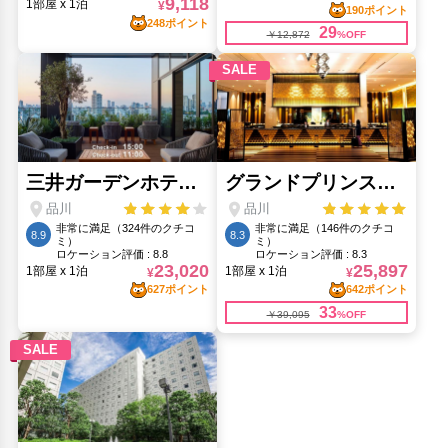
カトリック目黒教会(3.03km)
稼穡稲荷神社(430m)
まんえんがねんけいしせつ記念碑(4.13km)
誕生八幡神社(2.98km)
赤穂事件館(2.11km)
都立潮風公園(2.16km)
開運寺(1.22km)
人気スポット