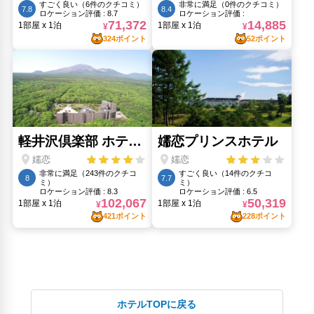
ホテルTOPに戻る