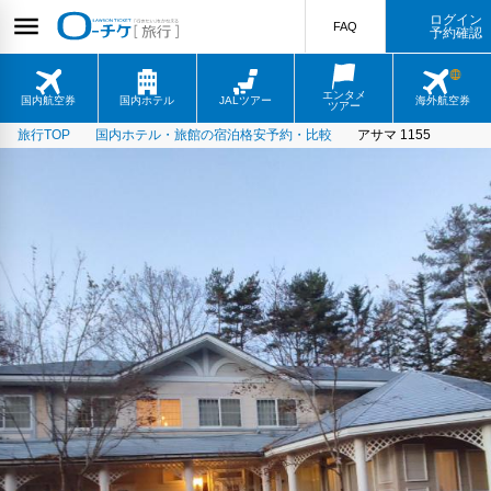
ログイン
FAQ
予約確認
エンタメ
国内航空券
国内ホテル
JALツアー
海外航空券
ツアー
旅行TOP
国内ホテル・旅館の宿泊格安予約・比較
アサマ 1155