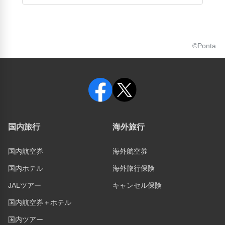
©Ponta
国内旅行
海外旅行
国内航空券
海外航空券
国内ホテル
海外旅行保険
JALツアー
キャンセル保険
国内航空券＋ホテル
国内ツアー