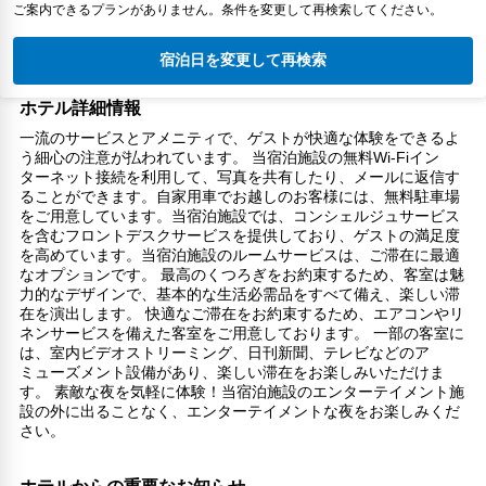
ご案内できるプランがありません。条件を変更して再検索してください。
宿泊日を変更して再検索
ホテル詳細情報
一流のサービスとアメニティで、ゲストが快適な体験をできるよ
う細心の注意が払われています。 当宿泊施設の無料Wi-Fiイン
ターネット接続を利用して、写真を共有したり、メールに返信す
ることができます。自家用車でお越しのお客様には、無料駐車場
をご用意しています。当宿泊施設では、コンシェルジュサービス
を含むフロントデスクサービスを提供しており、ゲストの満足度
を高めています。当宿泊施設のルームサービスは、ご滞在に最適
なオプションです。 最高のくつろぎをお約束するため、客室は魅
力的なデザインで、基本的な生活必需品をすべて備え、楽しい滞
在を演出します。 快適なご滞在をお約束するため、エアコンやリ
ネンサービスを備えた客室をご用意しております。 一部の客室に
は、室内ビデオストリーミング、日刊新聞、テレビなどのア
ミューズメント設備があり、楽しい滞在をお楽しみいただけま
す。 素敵な夜を気軽に体験！当宿泊施設のエンターテイメント施
設の外に出ることなく、エンターテイメントな夜をお楽しみくだ
さい。