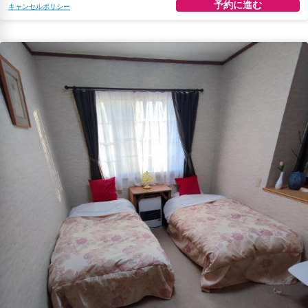
予約に進む
キャンセルポリシー