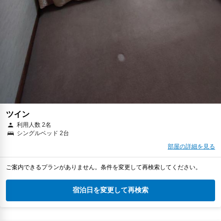
ツイン
利用人数 2名
シングルベッド 2台
部屋の詳細を見る
ご案内できるプランがありません。条件を変更して再検索してください。
宿泊日を変更して再検索