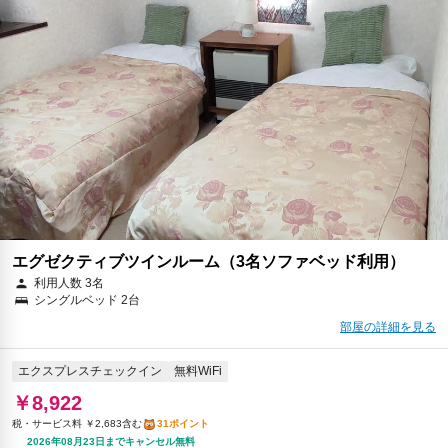
エグゼクティブツインルーム（3名ソファベッド利用）
利用人数 3名
シングルベッド 2台
部屋の詳細を見る
エクスプレスチェックイン
無料WiFi
￥8,922
税・サービス料 ￥2,683含む
31ポイント
2026年08月23日までキャンセル無料