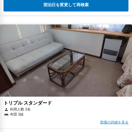
宿泊日を変更して再検索
トリプル スタンダード
利用人数 3名
布団 3組
部屋の詳細を見る