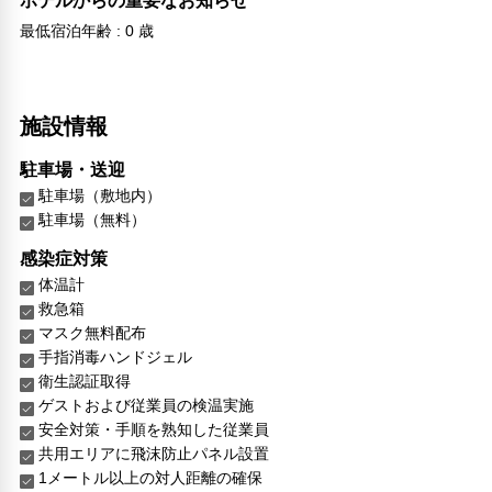
ホテルからの重要なお知らせ
最低宿泊年齢 : 0 歳
施設情報
駐車場・送迎
駐車場（敷地内）
駐車場（無料）
感染症対策
体温計
救急箱
マスク無料配布
手指消毒ハンドジェル
衛生認証取得
ゲストおよび従業員の検温実施
安全対策・手順を熟知した従業員
共用エリアに飛沫防止パネル設置
1メートル以上の対人距離の確保