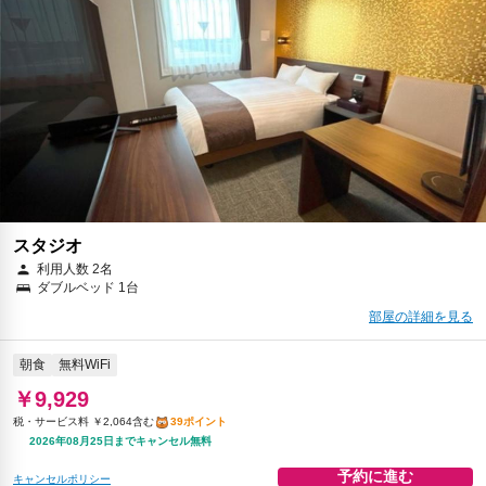
スタジオ
利用人数 2名
ダブルベッド 1台
部屋の詳細を見る
朝食
無料WiFi
￥9,929
税・サービス料 ￥2,064含む
39ポイント
2026年08月25日までキャンセル無料
予約に進む
キャンセルポリシー