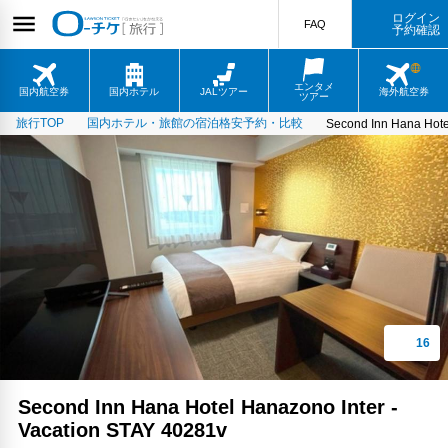
ログイン
FAQ
予約確認
エンタメ
国内航空券
国内ホテル
JALツアー
海外航空券
ツアー
旅行TOP
国内ホテル・旅館の宿泊格安予約・比較
Second Inn Hana Hote
Second Inn Hana Hotel Hanazono Inter -
Vacation STAY 40281v