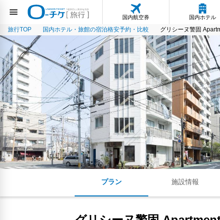
国内航空券
国内ホテル
旅行TOP
国内ホテル・旅館の宿泊格安予約・比較
グリシーヌ警固 Apartmen
プラン
施設情報
グリシーヌ警固 Apartment 