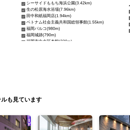
シーサイドももち海浜公園(3.42km)
生の松原海水浴場(7.96km)
田中和紙福岡店(1.94km)
ベトナム社会主義共和国総領事館(1.55km)
福岡パルコ(980m)
福岡城跡(790m)
テルも見ています