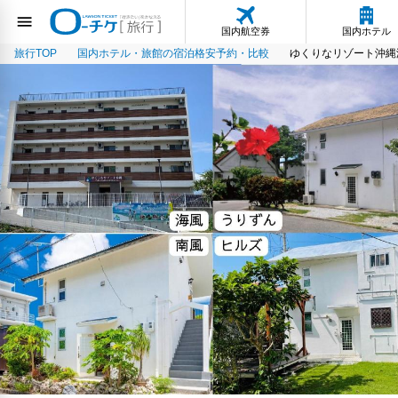
国内航空券
国内ホテル
旅行TOP
国内ホテル・旅館の宿泊格安予約・比較
ゆくりなリゾート沖縄