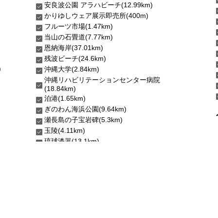
安良波公園 アラハビーチ(12.99km)
かりゆしウェア展示即売所(400m)
フルーツ市場(1.47km)
当山の石畳道(7.77km)
恩納海岸(37.01km)
残波ビーチ(24.6km)
)
沖縄大学(2.84km)
沖縄リハビリテーションセンター病院
(18.84km)
泊港(1.65km)
ぎのわん海浜公園(9.64km)
瀬長島の子宝岩碑(5.3km)
玉陵(4.11km)
琉球漆器(13.1km)