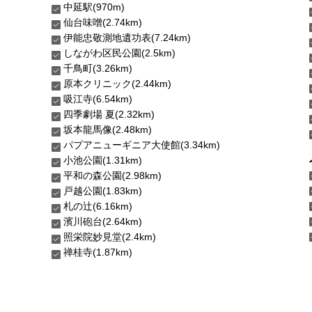
中延駅(970m)
仙台味噌(2.74km)
伊能忠敬測地遺功表(7.24km)
しながわ区民公園(2.5km)
千鳥町(3.26km)
原本クリニック(2.44km)
吸江寺(6.54km)
四季劇場 夏(2.32km)
坂本龍馬像(2.48km)
パプアニューギニア大使館(3.34km)
小池公園(1.31km)
平和の森公園(2.98km)
戸越公園(1.83km)
札の辻(6.16km)
濱川砲台(2.64km)
照栄院妙見堂(2.4km)
禅桂寺(1.87km)