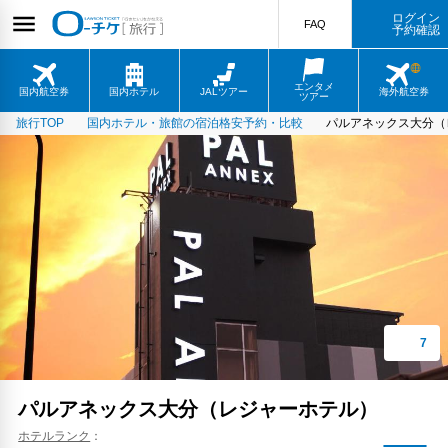
ログイン
FAQ
予約確認
エンタメ
国内航空券
国内ホテル
JALツアー
海外航空券
ツアー
旅行TOP
国内ホテル・旅館の宿泊格安予約・比較
パルアネックス大分（
パルアネックス大分（レジャーホテル）
ホテルランク