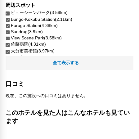
周辺スポット
ビューシーンパーク(3.58km)
Bungo-Kokubu Station(2.11km)
Furugo Station(4.38km)
Sundrug(3.9km)
View Scene Park(3.58km)
佐藤病院(4.31km)
大分市美術館(3.97km)
岩屋寺石仏(4.39km)
全て表示する
梼原八幡神社(2.98km)
賀来(140m)
青空公園(3.7km)
口コミ
人気スポット
現在、この施設への口コミはありません。
アミュプラザおおいた(4.75km)
JR大分市(4.77km)
佐賀関道の駅(25.12km)
このホテルを見た人はこんなホテルも見てい
大分城址公園(5.57km)
ます
大分城廃墟公園(5.57km)
大分府内城跡(5.56km)
大分マリーンパレス水族館 うみたまご(5.76km)