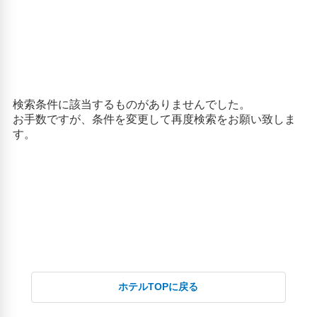
大分県立美術館(4.76km)
大分銀行赤レンガ館(5.09km)
田ノ浦ビーチ(5.04km)
道の駅さがのせき(25.12km)
高崎山自然動物園(5.9km)
ホテルTOPに戻る