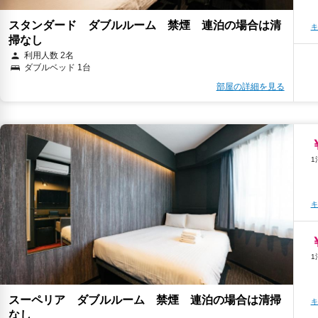
スタンダード ダブルルーム 禁煙 連泊の場合は清
キ
掃なし
利用人数 2名
ダブルベッド 1台
部屋の詳細を見る
キ
キ
スーペリア ダブルルーム 禁煙 連泊の場合は清掃
キ
なし