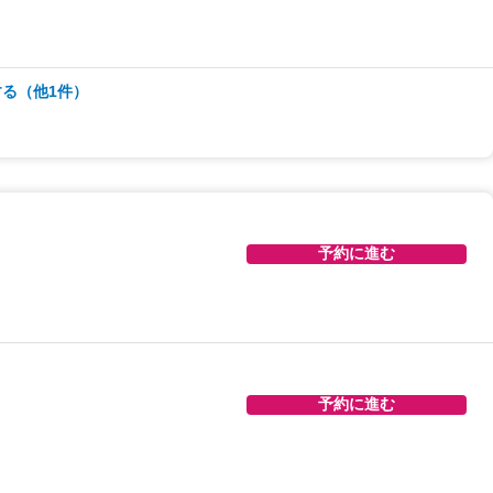
る（他1件）
予約に進む
予約に進む
予約に進む