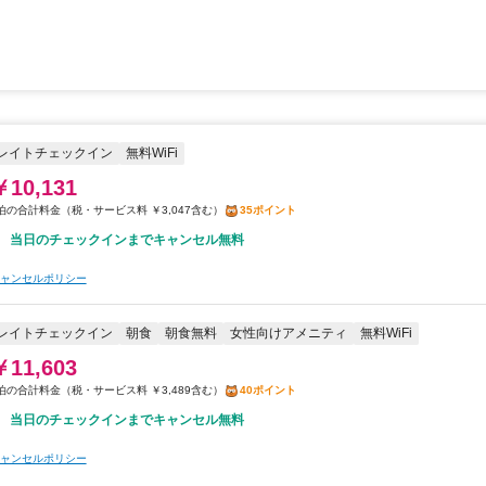
レイトチェックイン
無料WiFi
￥10,131
税・サービス料 ￥3,047含む
35ポイント
当日のチェックインまでキャンセル無料
ャンセルポリシー
レイトチェックイン
朝食
朝食無料
女性向けアメニティ
無料WiFi
￥11,603
税・サービス料 ￥3,489含む
40ポイント
当日のチェックインまでキャンセル無料
ャンセルポリシー