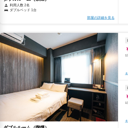
利用人数 2名
ダブルベッド 1台
部屋の詳細を見る
キ
キ
ダブルルーム（喫煙）