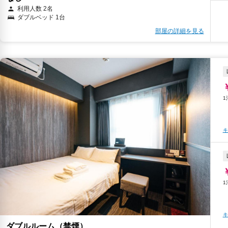
利用人数 2名
ダブルベッド 1台
部屋の詳細を見る
キ
キ
キ
ダブルルーム（禁煙）