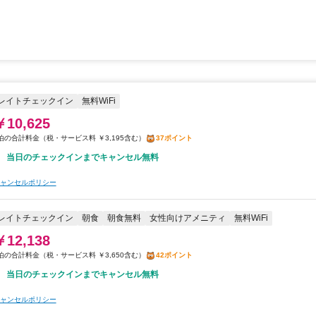
レイトチェックイン
無料WiFi
￥10,625
税・サービス料 ￥3,195含む
37ポイント
当日のチェックインまでキャンセル無料
ャンセルポリシー
レイトチェックイン
朝食
朝食無料
女性向けアメニティ
無料WiFi
￥12,138
税・サービス料 ￥3,650含む
42ポイント
当日のチェックインまでキャンセル無料
ャンセルポリシー