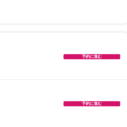
予約に進む
予約に進む