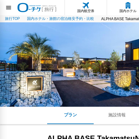
国内航空券
国内ホテル
旅行TOP
国内ホテル・旅館の宿泊格安予約・比較
ALPHA BASE Takamat
プラン
施設情報
ALPHA BASE TakamatsuN