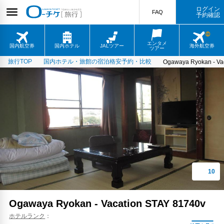
ログイン
FAQ
予約確認
エンタメ
国内航空券
国内ホテル
JALツアー
海外航空券
ツアー
旅行TOP
国内ホテル・旅館の宿泊格安予約・比較
Ogawaya Ryokan - Va
Ogawaya Ryokan - Vacation STAY 81740v
ホテルランク