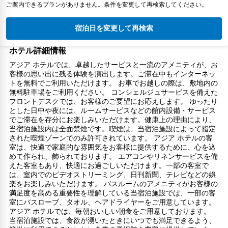
ご案内できるプランがありません。条件を変更して再検索してください。
宿泊日を変更して再検索
ホテル詳細情報
アジア ホテルでは、卓越したサービスと一流のアメニティが、お
客様の思い出に残る体験を演出します。ご滞在中もインターネッ
トを無料でご利用いただけます。 お車でお越しの際は、敷地内の
無料駐車場をご利用ください。 コンシェルジュサービスを備えた
フロントデスクでは、お客様のご要望にお応えします。 ゆったり
とした日中や夜には、ルームサービスなどの館内設備・サービス
でご滞在を存分にお楽しみいただけます。健康上の理由により、
当宿泊施設内は全面禁煙です。喫煙は、当宿泊施設によって指定
された喫煙ゾーンでのみ許可されています。 アジア ホテルの客
室は、快適で家庭的な雰囲気をお客様に提供するために、心を込
めて作られ、飾られております。 エアコンやリネンサービスを備
えた客室もあり、快適にお過ごしいただけます。一部の客室で
は、室内でのビデオストリーミング、日刊新聞、テレビなどの娯
楽をお楽しみいただけます。 バスルームのアメニティがお客様の
満足度を高める重要性を理解している当宿泊施設では、一部の客
室にバスローブ、タオル、ヘアドライヤーをご用意しています。
アジア ホテルでは、毎朝おいしい朝食をご用意しております。
当宿泊施設では、食欲が湧いたときにいつでも満足できるよう、