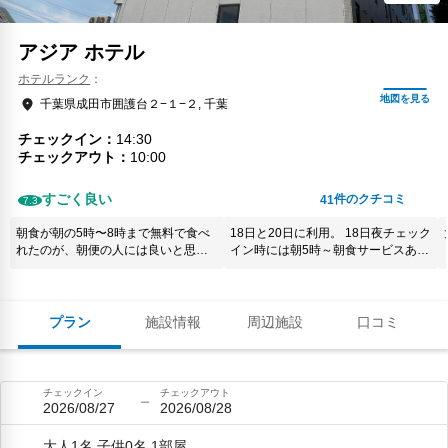
アジア ホテル
ホテルランク
千葉県成田市囲護台２−１−２, 千葉
チェックイン
14:30
チェックアウト
10:00
すごく良い
件のクチコミ
41
7.3
朝食が朝の5時〜8時まで無料で食べ
18日と20日に利用。 18日夜チェック
れたのが、朝便の人には良いと思い
イン時には朝5時～朝食サービスある
ます。 それほど種類はないけど、無
こと伝えられたので早朝便に乗る為
料なら十分です。
出発する前に利用。 20日夜に再度利
用した際に何も言われなかったが翌
朝ロビーに行くと諸事情により朝食
プラン
施設情報
周辺施設
口コミ
サービス中止と縦看板が……チェッ
クイン時に言ってよ〜
チェックイン
チェックアウト
2026/08/27
2026/08/28
大人1名,子供0名,1部屋