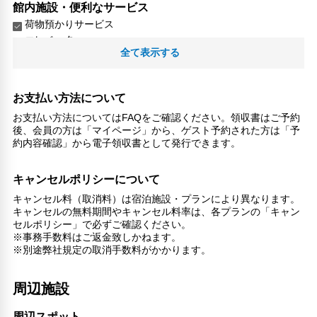
館内施設・便利なサービス
荷物預かりサービス
エレベーター
全て表示する
バリアフリー対応
バリアフリー設備
車椅子OK
お支払い方法について
お支払い方法についてはFAQをご確認ください。領収書はご予約
対応言語
後、会員の方は「マイページ」から、ゲスト予約された方は「予
英語
約内容確認」から電子領収書として発行できます。
日本語
北京語
キャンセルポリシーについて
その他サービス
キャンセル料（取消料）は宿泊施設・プランにより異なります。
キャンセルの無料期間やキャンセル料率は、各プランの「キャン
24時間フロント対応
セルポリシー」で必ずご確認ください。
自動販売機
※事務手数料はご返金致しかねます。
禁煙
※別途弊社規定の取消手数料がかかります。
コンタクトレス チェックイン/チェックアウト
リネン・衣類の湯洗い
周辺施設
キャッシュレス支払いサービス
談話エリア
周辺スポット