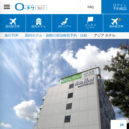
ログイン
FAQ
予約確認
エンタメ
国内航空券
国内ホテル
JALツアー
海外航空券
ツアー
旅行TOP
国内ホテル・旅館の宿泊格安予約・比較
アジア ホテル