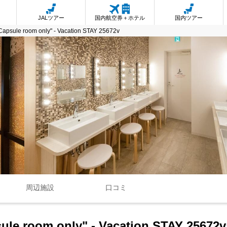
JALツアー
国内航空券＋ホテル
国内ツアー
psule room only" - Vacation STAY 25672v
周辺施設
口コミ
le room only" - Vacation STAY 25672v