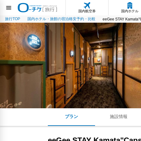
国内航空券
国内ホテル
旅行TOP
国内ホテル・旅館の宿泊格安予約・比較
eeGee STAY Kamata"Ca
プラン
施設情報
eeGee STAY Kamata"Capsu