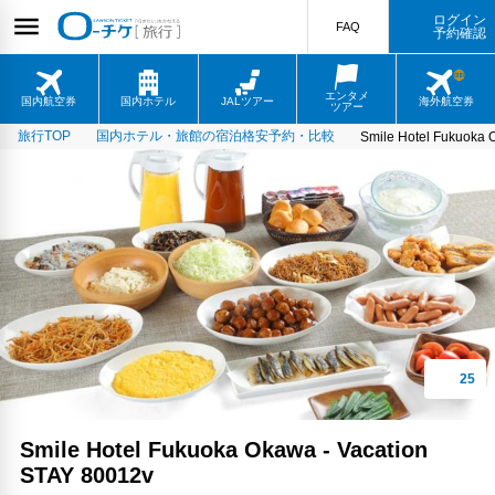
ログイン
FAQ
予約確認
エンタメ
国内航空券
国内ホテル
JALツアー
海外航空券
ツアー
旅行TOP
国内ホテル・旅館の宿泊格安予約・比較
Smile Hotel Fukuoka 
Smile Hotel Fukuoka Okawa - Vacation
STAY 80012v