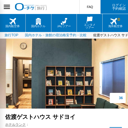
ログイン
FAQ
予約確認
エンタメ
国内航空券
国内ホテル
JALツアー
海外航空券
ツアー
旅行TOP
国内ホテル・旅館の宿泊格安予約・比較
佐渡ゲストハウス サ
佐渡ゲストハウス サドヨイ
ホテルランク