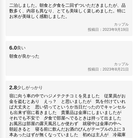
小田原城天守閣(6.19km)
二泊しました。朝食と夕食を二回ずついただきましたが、品
彫刻の森美術館(4.26km)
数多く、内容も異なり、とても美味しく楽しめました。特に
星の王子さまミュージアム 箱根サン=テグジュペリ(8.4km)
お米が美味しく感動しました。
箱根ロープウェイ(6.86km)
カップル
箱根強羅公園(4.9km)
投稿日：2023年9月19日
箱根ガラスの森美術館(8.06km)
箱根神社(6.57km)
6.0
良い
箱根神社／九頭竜神社新宮(6.57km)
ポーラ美術館(7.24km)
朝食が良かった
カップル
投稿日：2023年8月21日
2.8
少しがっかり
宿に向う車の中でハジメテクチコミを見ました 従業員がお
金を盗むとあり えっ？ と思いましたが 気を付けていれ
ば大丈夫と 思い切ってというか当日だったのでキャンセル
も出来ず宿に着きました 貴重品は金庫にしまいましたが
それでも不安で 夕食で部屋へでるときは持って出ました
お風呂は部屋の露天風呂しか使わず 就寝中は金庫の中へ
朝起きると 寝る前に飲んだお酒のびんがテーブルの上に３
本あったはずが無くなっていました 初めは主人が 冷蔵庫