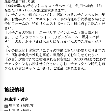
最低宿泊年齢 : 0 歳
【4歳未満のお子さま】エキストラベッドをご利用の場合、1泊1
名あたりJPY1,080が別途請求されます。
【お子さまのご宿泊について】ご宿泊されるお子さまの人数、年
齢、お食事タイプ、エキストラベッドの有無を予約手続き時にご
予約フォームの「特別リクエストボックス」欄に必ずご記入くだ
さい。
【お子さまの宿泊】「スーペリアツインルーム（露天風呂付
き）」と「デラックス ツイン（リビングルーム・屋外スパ付
き）」のみ、お子さまはお泊りになれませんのでご注意くださ
い。
【その他追記】客室アメニティの準備にあたり必要となりますの
で、宿泊者全員の性別を事前に当施設までお知らせください。
【夕食】夕食付きでご宿泊されるお客様は、07:00 PMまでに必ず
チェックインをお済ませください。なお、チェックイン時刻を過
ぎると夕食はキャンセルされ、ご返金はされません。
施設情報
駐車場・送迎
駐車場（敷地内）
駐車場（無料）