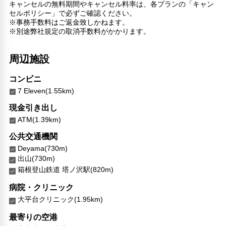
キャンセルの無料期間やキャンセル料率は、各プランの「キャン
館内施設・便利なサービス
セルポリシー」で必ずご確認ください。
※事務手数料はご返金致しかねます。
荷物預かりサービス
※別途弊社規定の取消手数料がかかります。
館内ショップ
対応言語
周辺施設
英語
日本語
コンビニ
7 Eleven(1.55km)
その他サービス
ドライクリーニング
現金引き出し
自動販売機
ATM(1.39km)
共用ラウンジ/TVエリア
公共交通機関
セーフティボックス（フロント）
禁煙
Deyama(730m)
出山(730m)
フードデリバリー
箱根登山鉄道 塔ノ沢駅(820m)
郵便サービス
リネン・衣類の湯洗い
病院・クリニック
キャッシュレス支払いサービス
大平台クリニック(1.95km)
最寄りの空港