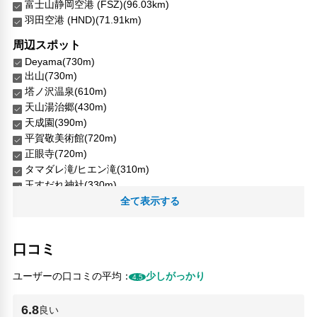
富士山静岡空港 (FSZ)(96.03km)
羽田空港 (HND)(71.91km)
周辺スポット
Deyama(730m)
出山(730m)
塔ノ沢温泉(610m)
天山湯治郷(430m)
天成園(390m)
平賀敬美術館(720m)
正眼寺(720m)
タマダレ滝/ヒエン滝(310m)
玉すだれ神社(330m)
玉簾の滝／飛烟の滝(310m)
全て表示する
箱根湯本温泉(780m)
豆腐処萩野(780m)
口コミ
人気スポット
仙石原(8.93km)
ユーザーの口コミの平均：
少しがっかり
4.5
大涌谷(6.81km)
小田原城(6.19km)
6.8
良い