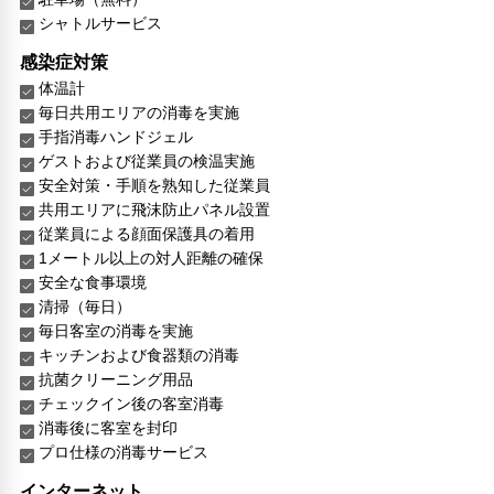
シャトルサービス
感染症対策
体温計
毎日共用エリアの消毒を実施
手指消毒ハンドジェル
ゲストおよび従業員の検温実施
安全対策・手順を熟知した従業員
共用エリアに飛沫防止パネル設置
従業員による顔面保護具の着用
1メートル以上の対人距離の確保
安全な食事環境
清掃（毎日）
毎日客室の消毒を実施
キッチンおよび食器類の消毒
抗菌クリーニング用品
チェックイン後の客室消毒
消毒後に客室を封印
プロ仕様の消毒サービス
インターネット