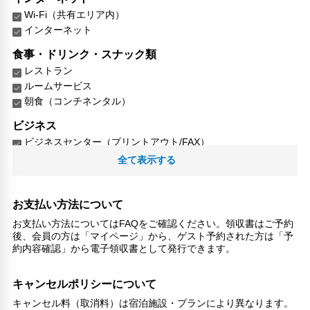
Wi-Fi（共有エリア内）
インターネット
食事・ドリンク・スナック類
レストラン
ルームサービス
朝食（コンチネンタル）
ビジネス
ビジネスセンター（プリントアウト/FAX）
全て表示する
リラックス
マッサージ
ジェットバス
お支払い方法について
スパ
お支払い方法についてはFAQをご確認ください。領収書はご予約
喫煙所
後、会員の方は「マイページ」から、ゲスト予約された方は「予
スパ/サウナ
約内容確認」から電子領収書として発行できます。
こだわりの設備
キャンセルポリシーについて
温泉
ショップ
キャンセル料（取消料）は宿泊施設・プランにより異なります。