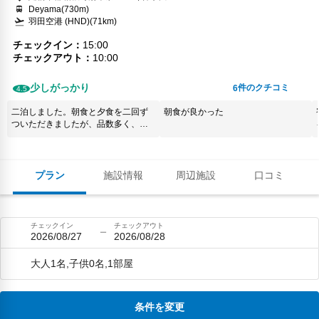
Deyama(730m)
羽田空港 (HND)(71km)
チェックイン
15:00
チェックアウト
10:00
少しがっかり
件のクチコミ
6
4.5
二泊しました。朝食と夕食を二回ず
朝食が良かった
ついただきましたが、品数多く、内
容も異なり、とても美味しく楽しめ
ました。特にお米が美味しく感動し
ました。
プラン
施設情報
周辺施設
口コミ
チェックイン
チェックアウト
2026/08/27
2026/08/28
大人1名,子供0名,1部屋
条件を変更