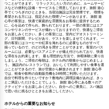
つことができます。 リラックスしたい方のために、ルームサービ
スなどの便利な設備・サービスをご用意しております。旅館 遊心
亭でくつろぎのひとときを。当宿泊施設は完全禁煙です。 喫煙を
希望される方には、指定された喫煙ゾーンがあります。 旅館 遊
心亭の客室は、快適で家庭的な雰囲気をお客様に提供するため
に、心を込めて作られ、飾られております。一部の客室にはエア
コンやリネンのサービスが備わっておりますので、快適なご滞在
をお楽しみください。多くの客室には、室内ビデオストリーミン
グ、日刊新聞、テレビがあり、ゲストを楽しませてくれます。 一
部の客室にはコーヒーや紅茶を淹れるのに必要なものがすべて
揃っているので、のどの渇きを潤すことができます。客室のバス
ルームには、必要なバスアメニティが備え付けられており、快適
な滞在をお約束します。 最も理想的な方法で、休暇体験に乗り出
しましょう。ご滞在の毎朝は、ホテル内の朝食からはじめましょ
う。 施設内のレストランでは、おいしくて利用しやすい食事を選
ぶことができるので、旅が空腹から解放されます！ 旅館 遊心亭
では、軽食や飲料の自動販売機を24時間ご利用いただけます。
自分で料理を作りたいですか？敷地内に調理設備があれば、きっ
とご満足いただけることでしょう。 旅館 遊心亭にある数々のア
クティビティをお楽しみください。自分へのご褒美に、スパ施設
で思い出に残るひとときをお過ごしください。
ホテルからの重要なお知らせ