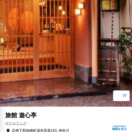
旅館 遊心亭
ホテルランク
足柄下郡箱根町湯本茶屋193, 神奈川