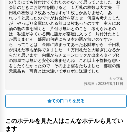
のうえにでも片付けてくれたのかなって思っていました お
会計のときにお財布を開けると １万札の枚数は大丈夫 千
円札の枚数は２枚あったはずが１枚しかありません あ
れっ？と思ったのですがお会計を済ませ 何度も考えました
が やっぱり金庫にいれる前は２枚あったのです 主人にお
酒の瓶の事を聞くと 片付け無いとのこと 考えられるの
は 私達がネている間に誰かが部屋に入って 片付けたとし
か思えません 部屋の何処にも３本の瓶が無いのですか
ら ってことは 金庫に締まってあったお財布から 千円札
が消えた事も納得できました １万円札だと大騒ぎになるか
らだと思います 内側からチェーンロックが出来るタイプR
の部屋では無いと安心出来ませんね これ以上不愉快な想い
をしたくなかったので そのまま宿をたちました 部屋の露
天風呂も 写真とは大違いでボロボロ送迎でした
カップル
投稿日：2023年8月17日
全ての口コミを見る
このホテルを見た人はこんなホテルも見てい
ます