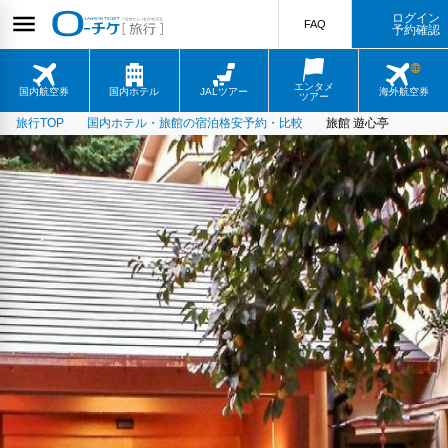
ログイン
FAQ
予約確認
エンタメ
国内航空券
国内ホテル
JALツアー
海外航空券
ツアー
旅行TOP
国内ホテル・旅館の宿泊格安予約・比較
旅館 遊心亭