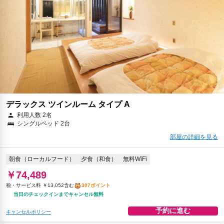
デラックス ツインルーム タイプ A
利用人数 2名
シングルベッド 2台
部屋の詳細を見る
朝食（ローカルフード）
夕食（和食）
無料WiFi
￥74,489
税・サービス料 ￥13,052含む
307ポイント
当日のチェックインまでキャンセル無料
予約に進む
キャンセルポリシー