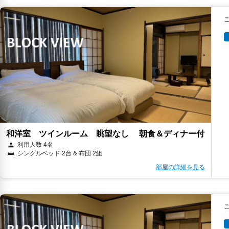
和洋室 ツインルーム 眺望なし 朝食＆ディナー付
利用人数 4名
シングルベッド 2台 & 布団 2組
部屋の詳細を見る