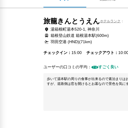
旅籠きんとうえん
ホテルランク
湯箱根町湯本520-1, 神奈川
箱根登山鉄道 箱根湯本駅(600m)
羽田空港 (HND)(71km)
チェックイン
15:00
チェックアウト
10:0
ユーザーの口コミの平均：
すごく良い
7.6
歩いて湯本駅の周りの食事が出来るので素泊まりはお
すが、道路側は窓を開けるとお墓なので景色を気に