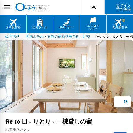
ログイン
FAQ
予約確認
エンタメ
国内航空券
国内ホテル
JALツアー
海外航空券
ツアー
旅行TOP
国内ホテル・旅館の宿泊格安予約・比較
Re to Li - りとり -
Re to Li - りとり - 一棟貸しの宿
ホテルランク