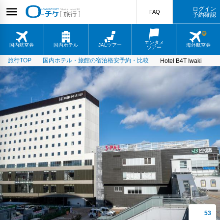
ログイン
FAQ
予約確認
エンタメ
国内航空券
国内ホテル
JALツアー
海外航空券
ツアー
旅行TOP
国内ホテル・旅館の宿泊格安予約・比較
Hotel B4T Iwaki