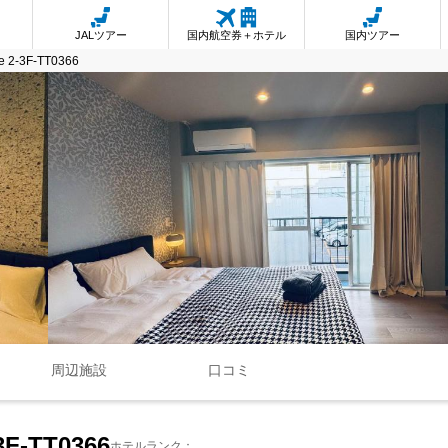
JALツアー
国内航空券＋ホテル
国内ツアー
e 2-3F-TT0366
周辺施設
口コミ
3F-TT0366
ホテルランク